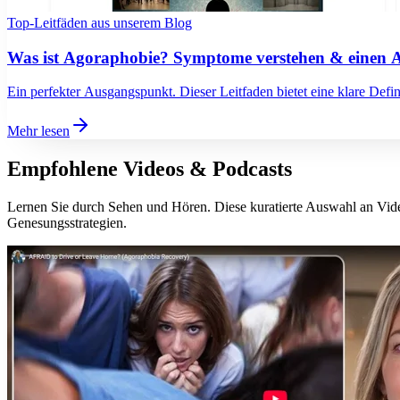
Top-Leitfäden aus unserem Blog
Was ist Agoraphobie? Symptome verstehen & einen 
Ein perfekter Ausgangspunkt. Dieser Leitfaden bietet eine klare De
Mehr lesen
Empfohlene Videos & Podcasts
Lernen Sie durch Sehen und Hören. Diese kuratierte Auswahl an Vid
Genesungsstrategien.