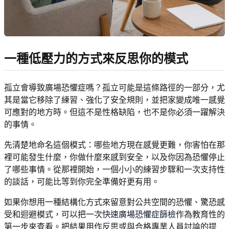
一種低壓力的方式來反思你的模式
孤立會導致廣場恐懼症嗎？孤立可能是這條路徑的一部分，尤
其是當它移除了練習、強化了安全規則，並把家變成唯一感覺
可應對的地方時。但這不是性格缺陷，也不是你必須一躍解決
的事情。
先清楚地命名這個模式：哪些地方現在感覺更難，你害怕在那
裡可能發生什麼，你做什麼來感到安全，以及你因為恐懼停止
了哪些事情。從那裡開始，一個小小的練習步驟和一次支持性
的談話，可能比等到你完全準備好更有用。
如果你想用一種結構化方式來留意對公共空間的恐懼、驚恐感
受和迴避模式，可以把一次
快速廣場恐懼症篩檢
作為教育性的
第一步來查看。把結果用作反思或與合格專業人員討論的提