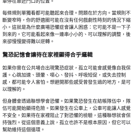
車停在靠近門口的位置。
每條規則單獨看都可能聽起來合理。問題在於方向。當規則不
斷變窄時，你的舒適圈可能在沒有任何戲劇性時刻的情況下縮
小。這就是為什麼廣場恐懼症會讓人困惑：它可能不是一下子
到來的。它可能看起來像一連串小小的、可以理解的調整，後
來卻慢慢變得難以逆轉。
驚恐記憶會讓待在家裡顯得合乎邏輯
如果你曾在公共場合出現驚恐症狀，孤立可能會感覺像自我保
護。心跳加速、頭暈、噁心、發抖、呼吸短促，或失去控制
感，都可能令人害怕。想避開那些感受曾發生過的地方，是可
以理解的。
但身體會透過聯想學會恐懼。如果驚恐發生在結帳隊伍中，隊
伍可能開始顯得危險。如果發生在公車上，公車可能讓人感覺
不安全。如果待在家裡阻止了對恐懼的檢驗，這種聯想就會保
持強烈。從這個意義上說，孤立也許不是根本原因，但它可以
幫助維持這個循環。