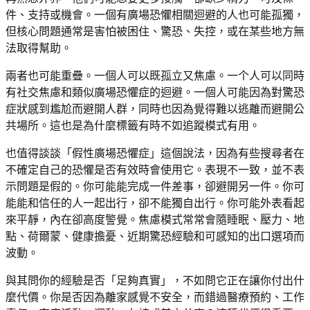
件、支持或機會。一個有廣場恐懼相關迴避的人也可能孤獨，
但核心問題通常是害怕被困住、驚恐、失控，或在某些地方無
法取得幫助。
兩者也可能重疊。一個人可以既孤立又焦慮。一个人可以同時
有社交焦慮和類似廣場恐懼症的迴避。一個人可能因為對驚恐
症狀感到尷尬而避開人群，同時也因為覺得難以逃離而避開公
共場所。這也是為什麼標籤有時不如追蹤模式有用。
也值得談談「假性廣場恐懼症」這個說法，因為有些搜尋者在
不確定自己的恐懼是否有效時會使用它。表現不一致，並不表
示問題是假的。你可能能完成一件差事，卻避開另一件。你可
能能和信任的人一起出行，卻不能獨自出行。你可能外表看起
來平靜，內在卻高度警覺。焦慮模式常常會隨睡眠、壓力、地
點、荷爾蒙、健康擔憂、近期驚恐經驗和可感知的出口選項而
波動。
與其問你的經驗是否「足夠真實」，不如問它正在讓你付出什
麼代價。你是否因為離家感覺不安全，而錯過醫療預約、工作