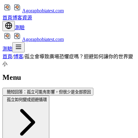
Agoraphobiatest.com
首頁
博客
資源
測驗
Agoraphobiatest.com
測驗
首頁
/
博客
/
孤立會導致廣場恐懼症嗎？迴避如何讓你的世界變
小
Menu
簡短回答：孤立可能有影響，但很少是全部原因
孤立如何變成迴避循環