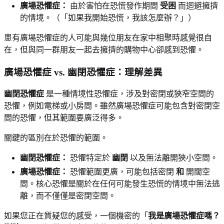
廣場恐懼症：
由於害怕在恐慌發作期間
受困
而迴避擁擠
的情境。（「如果我開始恐慌，我該怎麼辦？」）
患有廣場恐懼症的人可能與幾位朋友在家中相聚時感覺很自
在，但與同一群朋友一起去擁擠的購物中心卻感到恐懼。
廣場恐懼症 vs. 幽閉恐懼症：理解差異
幽閉恐懼症
是一種情境性恐懼症，涉及對密閉或狹窄空間的
恐懼，例如電梯或小房間。雖然廣場恐懼症可能包含對密閉空
間的恐懼，但其範圍要廣泛得多。
關鍵的區別在於恐懼的範圍。
幽閉恐懼症：
恐懼特定於
幽閉
以及無法離開狹小空間。
廣場恐懼症：
恐懼範圍更廣，可能包括密閉
和
開闊空
間。核心恐懼是關於在任何可能發生恐慌的情境中無法逃
離，而不僅僅是密閉空間。
如果您正在質疑您的感受，一個機密的「
我是廣場恐懼症嗎？