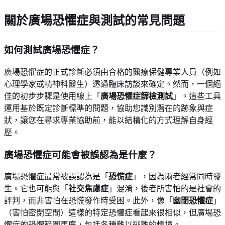
關於廣場恐懼症與測試的常見問題
如何測試廣場恐懼症？
廣場恐懼症的正式診斷必須由合格的醫療保健專業人員（例如
心理學家或精神科醫生）透過臨床訪談來確定。然而，一個絕
佳的初步步驟是使用線上「
廣場恐懼症篩檢測試
」。這些工具
運用基於既定診斷標準的問題，協助您識別潛在的跡象與症
狀，讓您在尋求專業協助前，能以結構化的方式理解自身經
歷。
廣場恐懼症可能會被誤認為是什麼？
廣場恐懼症最常被誤認為是「
恐慌症
」，因為兩者經常同時發
生。它也可能與「
社交焦慮症
」混淆，後者所害怕的是社會的
評判，而非害怕在恐慌發作時受困。此外，像「
幽閉恐懼症
」
（害怕密閉空間）這樣的特定恐懼症看起來很相似，但廣場恐
懼症的恐懼範圍更廣，包括各種難以逃離的情境。