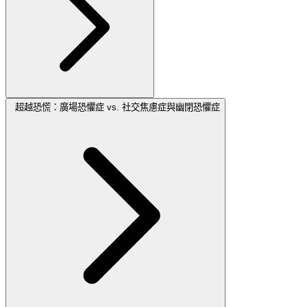
超越恐慌：廣場恐懼症 vs. 社交焦慮症與幽閉恐懼症