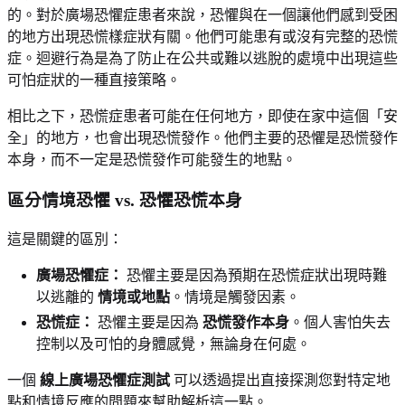
的。對於廣場恐懼症患者來說，恐懼與在一個讓他們感到受困
的地方出現恐慌樣症狀有關。他們可能患有或沒有完整的恐慌
症。迴避行為是為了防止在公共或難以逃脫的處境中出現這些
可怕症狀的一種直接策略。
相比之下，恐慌症患者可能在任何地方，即使在家中這個「安
全」的地方，也會出現恐慌發作。他們主要的恐懼是恐慌發作
本身，而不一定是恐慌發作可能發生的地點。
區分情境恐懼 vs. 恐懼恐慌本身
這是關鍵的區別：
廣場恐懼症：
恐懼主要是因為預期在恐慌症狀出現時難
以逃離的
情境或地點
。情境是觸發因素。
恐慌症：
恐懼主要是因為
恐慌發作本身
。個人害怕失去
控制以及可怕的身體感覺，無論身在何處。
一個
線上廣場恐懼症測試
可以透過提出直接探測您對特定地
點和情境反應的問題來幫助解析這一點。