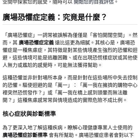
空間中探索您的感受，隨時可以
開始您的自我評估
。
廣場恐懼症定義：究竟是什麼？
「廣場恐懼症」一詞常被誤解為僅僅是「害怕開闊空間」。然
而，其
廣場恐懼症定義
遠比這更為細膩。其核心是，廣場恐
懼症是一種焦慮症，其特徵是對某些情境產生強烈的恐懼和迴
避，這些情境可能是逃離困難、或在出現恐慌樣症狀或其他使
人無力或尷尬的感覺時，可能無法獲得幫助。
這種恐懼並非針對場所本身，而是針對在這些場所中失去控制
的恐懼。驅使迴避的是「萬一」：「萬一我在擁擠的購物中心
裡突然恐慌發作？」或「萬一我在橋上感到頭暈而無法離
開？」這種焦慮感常常與情境造成的實際危險不成比例。
核心症狀與診斷標準
為了更深入地了解這種疾病，瞭解心理健康專業人士使用的
廣場恐懼症診斷標準
會有所幫助。廣場恐懼症患者會對以下