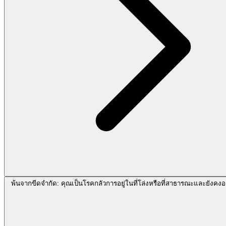
พ้นจากขีดจำกัด: คุณเป็นโรคกลัวการอยู่ในที่โล่งหรือที่สาธารณะและยังคง