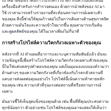
เป้าหมายของเราคือก้าวไปไกลกว่าป้ายกำกับทั่วไปและเสนอ
เครื่องมือสำหรับการสำรวจตนเอง ด้วยการนำพลังของ AI มา
ใช้ เราสามารถสร้างรายงานที่สะท้อนสถานการณ์เฉพาะตัว
ของคุณ สิ่งนี้ช่วยให้คุณก้าวต่อไปในการเดินทางด้านสุขภาพจิต
ด้วยความมั่นใจและความเข้าใจมากขึ้น คุณสามารถเริ่มต้น
และดูผลลัพธ์ของคุณ
ได้ในเวลาเพียงไม่กี่นาที
การสร้างโปรไฟล์ความวิตกกังวลเฉพาะตัวของคุณ
หลังจากที่ AI ทำแผนที่อาการและระบุความสัมพันธ์แล้ว มันจะ
รวมข้อมูลนี้เพื่อสร้างโปรไฟล์ความวิตกกังวลเฉพาะตัวของคุณ
นี่ไม่ใช่แค่บทสรุปคำตอบของคุณ แต่เป็นมุมมองแบบองค์รวมว่า
ด้านต่างๆ ของความวิตกกังวลที่เกี่ยวข้องกับโรคกลัวสถานที่
แคบอาจส่งผลต่อคุณอย่างไร โปรไฟล์นี้เน้นความท้าทายหลัก
ของคุณ เช่น ความกลัวที่รุนแรงต่อสถานที่หรือสถานการณ์
เฉพาะ
มันอาจชี้ให้เห็นจุดแข็งของคุณด้วย เช่น พื้นที่ที่คุณประสบความ
ทุกข์น้อยกว่า ตัวอย่างเช่น โปรไฟล์ของคุณอาจแสดงให้เห็นว่า