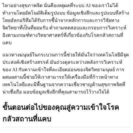
ไหวอย่างสุขภาพจิต นั่นคือเหตุผลที่ระบบ AI ของเราไม่ได้
ทำงานโดยอัตโนมัติเต็มรูปแบบ ข้อมูลเชิงลึกและรูปแบบที่สร้าง
โดยอัลกอริทึมได้รับการชี้นำจากหลักการและการวิจัยทาง
จิตวิทยาที่เป็นที่ยอมรับ คำถามทดสอบและกรอบการวิเคราะห์
อิงตามเกณฑ์ทางวิทยาศาสตร์ที่เกี่ยวข้องกับโรคกลัวสถานที่
แคบ
แนวทางมนุษย์ในกระบวนการนี้ช่วยให้มั่นใจว่าเทคโนโลยีมีจุด
ประสงค์เชิงสร้างสรรค์ มันถ่วงดุลระหว่างพลังการวิเคราะห์
ของ AI กับความเข้าใจที่ละเอียดอ่อนของจิตวิทยามนุษย์ การ
ผสมผสานนี้ช่วยให้เราสามารถให้เครื่องมือที่ก้าวหน้าทาง
เทคโนโลยีและมีพื้นฐานจากความเชี่ยวชาญด้านสุขภาพจิตที่
น่าเชื่อถือ มอบข้อมูลเชิงลึกที่คุณสามารถไว้วางใจได้
ขั้นตอนต่อไปของคุณสู่ความเข้าใจโรค
กลัวสถานที่แคบ