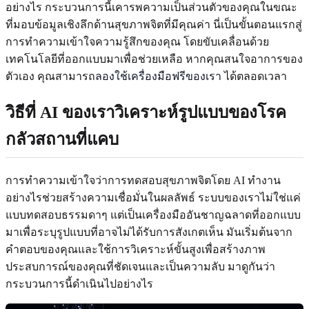
อย่างไร กระบวนการนี้เคารพความเป็นส่วนตัวของคุณในขณะ
ที่มอบข้อมูลเชิงลึกด้านสุขภาพจิตที่มีคุณค่า นี่เป็นขั้นตอนแรกสู่
การทำความเข้าใจความรู้สึกของคุณ โดยขับเคลื่อนด้วย
เทคโนโลยีที่ออกแบบมาเพื่อช่วยเหลือ หากคุณสนใจอาการของ
ตัวเอง คุณสามารถ
ลองใช้เครื่องมือฟรีของเรา
ได้ตลอดเวลา
วิธีที่ AI ของเราวิเคราะห์รูปแบบของโรค
กลัวสถานที่แคบ
การทำความเข้าใจว่าการทดสอบสุขภาพจิตโดย AI ทำงาน
อย่างไรช่วยสร้างความเชื่อมั่นในผลลัพธ์ ระบบของเราไม่ใช่แค่
แบบทดสอบธรรมดาๆ แต่เป็นเครื่องมืออันชาญฉลาดที่ออกแบบ
มาเพื่อระบุรูปแบบที่อาจไม่ได้รับการสังเกตเห็น มันเริ่มต้นจาก
คำตอบของคุณและใช้การวิเคราะห์ขั้นสูงเพื่อสร้างภาพ
ประสบการณ์ของคุณที่ชัดเจนและเป็นความลับ มาดูกันว่า
กระบวนการนี้ดำเนินไปอย่างไร