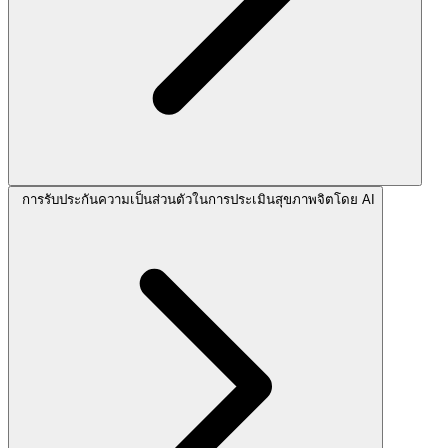
การรับประกันความเป็นส่วนตัวในการประเมินสุขภาพจิตโดย AI