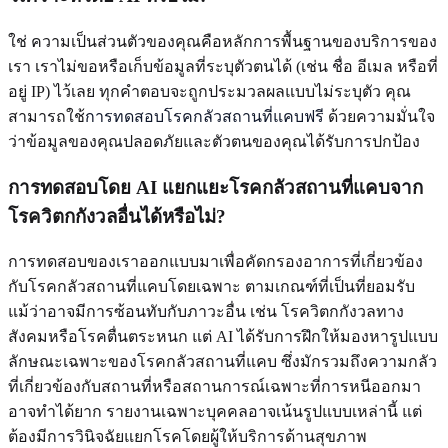
ใช่ ความเป็นส่วนตัวของคุณคือหลักการพื้นฐานของบริการของ
เรา เราไม่ขอหรือเก็บข้อมูลที่ระบุตัวตนได้ (เช่น ชื่อ อีเมล หรือที่
อยู่ IP) ไว้เลย ทุกคำตอบจะถูกประมวลผลแบบไม่ระบุตัว คุณ
สามารถใช้
การทดสอบโรคกลัวสถานที่แคบฟรี
ด้วยความมั่นใจ
ว่าข้อมูลของคุณปลอดภัยและตัวตนของคุณได้รับการปกป้อง
การทดสอบโดย AI แยกแยะโรคกลัวสถานที่แคบจาก
โรควิตกกังวลอื่นได้หรือไม่?
การทดสอบของเราออกแบบมาเพื่อคัดกรองอาการที่เกี่ยวข้อง
กับโรคกลัวสถานที่แคบโดยเฉพาะ ตามเกณฑ์ที่เป็นที่ยอมรับ
แม้ว่าอาจมีการซ้อนทับกับภาวะอื่น เช่น โรควิตกกังวลทาง
สังคมหรือโรคตื่นตระหนก แต่ AI ได้รับการฝึกให้มองหารูปแบบ
ลักษณะเฉพาะของโรคกลัวสถานที่แคบ ซึ่งมักรวมถึงความกลัว
ที่เกี่ยวข้องกับสถานที่หรือสถานการณ์เฉพาะที่การหนีออกมา
อาจทำได้ยาก รายงานเฉพาะบุคคลอาจเน้นรูปแบบเหล่านี้ แต่
ต้องมีการวินิจฉัยแยกโรคโดยผู้ให้บริการด้านสุขภาพ