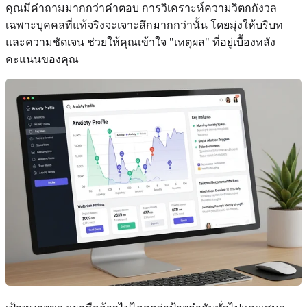
คุณมีคำถามมากกว่าคำตอบ การวิเคราะห์ความวิตกกังวล
เฉพาะบุคคลที่แท้จริงจะเจาะลึกมากกว่านั้น โดยมุ่งให้บริบท
และความชัดเจน ช่วยให้คุณเข้าใจ "เหตุผล" ที่อยู่เบื้องหลัง
คะแนนของคุณ