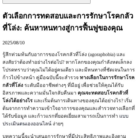
ตัวเลือกการทดสอบและการรักษาโรคกลัว
ที่โล่ง: ค้นหาหนทางสู่การฟื้นฟูของคุณ
2025/08/10
รู้สึกท่วมท้นกับอาการของโรคกลัวที่โล่ง (agoraphobia) และ
สงสัยว่าต้องทำอย่างไรต่อไป? หากโลกของคุณกำลังหดเล็กลง
โปรดทราบว่าคุณไม่ได้อยู่คนเดียว และมีหนทางที่ชัดเจนในการ
ก้าวไปข้างหน้า คู่มือฉบับนี้จะสำรวจ
ทางเลือกในการรักษาโรค
กลัวที่โล่ง
ระดับมืออาชีพต่างๆ ที่มีอยู่ เพื่อช่วยให้คุณได้รับ
อิสรภาพและความมั่นใจกลับคืนมา
คุณจะทดสอบโรคกลัวที่
โล่งได้อย่างไร
และเริ่มต้นการเดินทางของคุณได้อย่างไร? เริ่ม
ต้นจากการทำความเข้าใจอาการของคุณและสำรวจทางเลือกที่
ได้รับข้อมูล และก้าวแรกที่ยอดเยี่ยมสามารถเป็นการทำ
แบบ
ประเมินตนเองออนไลน์
ง่ายๆ
บทความนี้จะนำเสนอการรักษาที่มีประสิทธิภาพและอิงตาม