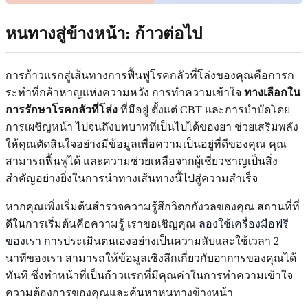
หนทางสู่ข้างหน้า: ก้าวต่อไป
การก้าวแรกสู่เส้นทางการฟื้นฟูโรคกลัวที่โล่งของคุณคือการก
ระทำที่กล้าหาญแห่งความหวัง การทำความเข้าใจ
ทางเลือกใน
การรักษาโรคกลัวที่โล่ง
ที่มีอยู่ ตั้งแต่ CBT และการบำบัดโดย
การเผชิญหน้า ไปจนถึงบทบาทที่เป็นไปได้ของยา ช่วยเสริมพลัง
ให้คุณตัดสินใจอย่างมีข้อมูลเพื่อความเป็นอยู่ที่ดีของคุณ คุณ
สามารถฟื้นฟูได้ และความช่วยเหลือจากผู้เชี่ยวชาญเป็นสิ่ง
สำคัญอย่างยิ่งในการนำทางเส้นทางนี้ไปสู่ความสำเร็จ
หากคุณเพิ่งเริ่มต้นสำรวจความรู้สึกวิตกกังวลของคุณ สถานที่ที่
ดีในการเริ่มต้นคือความรู้ เราขอเชิญคุณ
ลองใช้เครื่องมือฟรี
ของเรา
การประเมินตนเองอย่างเป็นความลับและใช้เวลา 2
นาทีของเรา สามารถให้ข้อมูลเชิงลึกเกี่ยวกับอาการของคุณได้
ทันที ซึ่งทำหน้าที่เป็นก้าวแรกที่มีคุณค่าในการทำความเข้าใจ
ความต้องการของคุณและค้นหาหนทางข้างหน้า