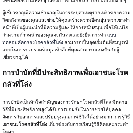
เทคนิคที่อิงตามหลักฐานซึ่งก้าวข้ามกลไกการรับมือแบบง่ายๆ
ผู้เชี่ยวชาญมีความชำนาญในการระบุสาเหตุรากเหง้าของความ
วิตกกังวลของคุณและช่วยให้คุณสร้างความยืดหยุ่น พวกเขาทำ
หน้าที่เป็นผู้แนะนำที่มีความรู้และให้การสนับสนุน เพื่อให้แน่ใจ
ว่าความก้าวหน้าของคุณจะมั่นคงและยั่งยืน การทำ
แบบ
ทดสอบคัดกรองโรคกลัวที่โล่ง
สามารถเป็นจุดเริ่มต้นที่สมบูรณ์
แบบในการรวบรวมข้อมูลเชิงลึกที่คุณสามารถแบ่งปันกับผู้
เชี่ยวชาญได้
การบำบัดที่มีประสิทธิภาพเพื่อเอาชนะโรค
กลัวที่โล่ง
การบำบัดเป็นหัวใจสำคัญของการรักษาโรคกลัวที่โล่ง มีหลาย
วิธีที่มีประสิทธิภาพสูงได้รับการยอมรับในการช่วยให้บุคคล
จัดการกับอาการและปรับปรุงคุณภาพชีวิตได้อย่างมาก การรู้วิธี
เอาชนะโรคกลัวที่โล่ง
เกี่ยวข้องกับการเรียนรู้วิธีคิดและกระทำ
ใหม่ๆ