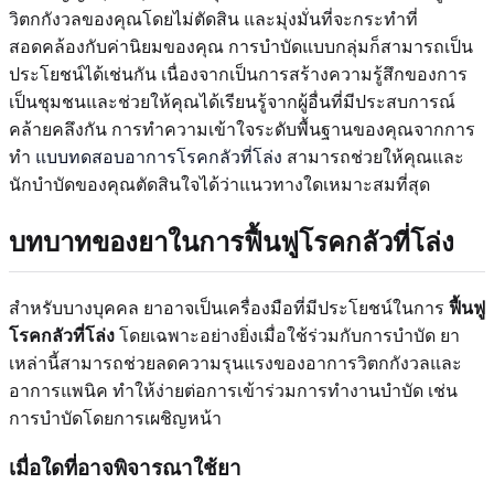
วิตกกังวลของคุณโดยไม่ตัดสิน และมุ่งมั่นที่จะกระทำที่
สอดคล้องกับค่านิยมของคุณ การบำบัดแบบกลุ่มก็สามารถเป็น
ประโยชน์ได้เช่นกัน เนื่องจากเป็นการสร้างความรู้สึกของการ
เป็นชุมชนและช่วยให้คุณได้เรียนรู้จากผู้อื่นที่มีประสบการณ์
คล้ายคลึงกัน การทำความเข้าใจระดับพื้นฐานของคุณจากการ
ทำ
แบบทดสอบอาการโรคกลัวที่โล่ง
สามารถช่วยให้คุณและ
นักบำบัดของคุณตัดสินใจได้ว่าแนวทางใดเหมาะสมที่สุด
บทบาทของยาในการฟื้นฟูโรคกลัวที่โล่ง
สำหรับบางบุคคล ยาอาจเป็นเครื่องมือที่มีประโยชน์ในการ
ฟื้นฟู
โรคกลัวที่โล่ง
โดยเฉพาะอย่างยิ่งเมื่อใช้ร่วมกับการบำบัด ยา
เหล่านี้สามารถช่วยลดความรุนแรงของอาการวิตกกังวลและ
อาการแพนิค ทำให้ง่ายต่อการเข้าร่วมการทำงานบำบัด เช่น
การบำบัดโดยการเผชิญหน้า
เมื่อใดที่อาจพิจารณาใช้ยา