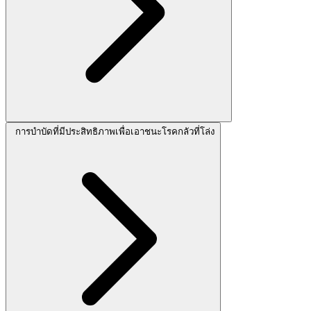
การบำบัดที่มีประสิทธิภาพเพื่อเอาชนะโรคกลัวที่โล่ง