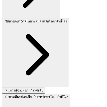
วิธีหานักบำบัดที่เหมาะสมสำหรับโรคกลัวที่โล่ง
หนทางสู่ข้างหน้า: ก้าวต่อไป
คำถามที่พบบ่อยเกี่ยวกับการรักษาโรคกลัวที่โล่ง