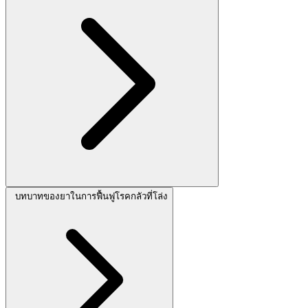
บทบาทของยาในการฟื้นฟูโรคกลัวที่โล่ง