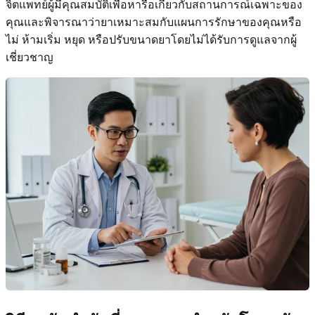
จิตแพทย์ผู้มีคุณสมบัติเพื่อหารือเกี่ยวกับสถานการณ์เฉพาะของ
คุณและพิจารณาว่ายาเหมาะสมกับแผนการรักษาของคุณหรือ
ไม่ ห้ามเริ่ม หยุด หรือปรับขนาดยาโดยไม่ได้รับการดูแลจากผู้
เชี่ยวชาญ