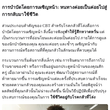
การบำบัดโดยการเผชิญหน้า: หนทางค่อยเป็นค่อยไปสู่
การกลับมาใช้ชีวิต
ส่วนประกอบสำคัญของ CBT สำหรับโรคกลัวที่โล่งคือการ
บำบัดโดยการเผชิญหน้า สิ่งนี้อาจฟังดู
ทำให้รู้สึกหวาดหวั่น
แต่
เป็นกระบวนการที่อ่อนโยนและค่อยเป็นค่อยไป ภายใต้การดูแล
ของนักบำบัดของคุณ คุณจะค่อยๆ และซ้ำๆ เผชิญหน้ากับ
สถานการณ์หรือสถานที่ที่คุณกลัวในลักษณะที่ควบคุมได้
กระบวนการเริ่มต้นจากสิ่งเล็กๆ เช่น การจินตนาการถึงการไป
ร้านขายของชำ หรือการยืนอยู่นอกประตูหน้าบ้านของคุณสัก
ครู่ เมื่อเวลาผ่านไป คุณจะค่อยๆ พัฒนาไปสู่สถานการณ์ที่
ท้าทายมากขึ้น การเผชิญหน้าแต่ละครั้งที่ประสบความสำเร็จจะ
ช่วยลดความกลัวของคุณและสร้างความมั่นใจ โดยพิสูจน์ว่า
ผลลัพธ์ที่คุณกลัวนั้นไม่น่าจะเกิดขึ้น นี่เป็นวิธีปฏิบัติเพื่อปรับปรุง
ประสบการณ์ของคุณในการ
ใช้ชีวิตอยู่กับโรคกลัวที่โล่ง