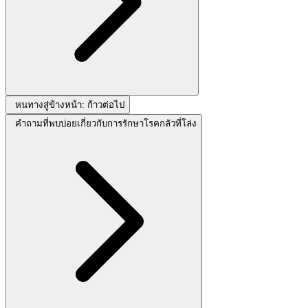
หนทางสู่ข้างหน้า: ก้าวต่อไป
คำถามที่พบบ่อยเกี่ยวกับการรักษาโรคกลัวที่โล่ง