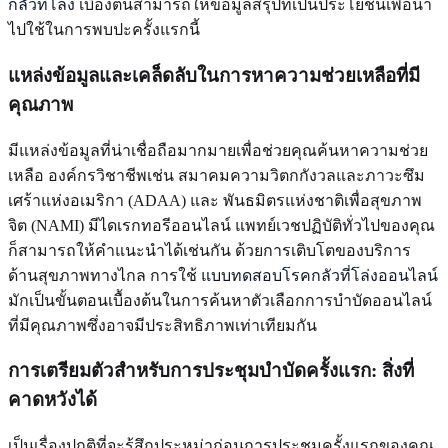
กลัวที่โล่ง
เบื้องต้นสามารถให้ข้อมูลสรุปที่เป็นประโยชน์เพื่อนำ
ไปใช้ในการพบปะครั้งแรกนี้
แหล่งข้อมูลและเคล็ดลับในการหาความช่วยเหลือที่มี
คุณภาพ
มีแหล่งข้อมูลที่น่าเชื่อถือมากมายเพื่อช่วยคุณค้นหาความช่วย
เหลือ องค์กรวิชาชีพเช่น สมาคมความวิตกกังวลและภาวะซึม
เศร้าแห่งอเมริกา (ADAA) และ พันธมิตรแห่งชาติเพื่อสุขภาพ
จิต (NAMI) มีไดเรกทอรีออนไลน์ แพทย์เวชปฏิบัติทั่วไปของคุณ
ก็สามารถให้คำแนะนำได้เช่นกัน ด้วยการเติบโตของบริการ
ด้านสุขภาพทางไกล การใช้
แบบทดสอบโรคกลัวที่โล่งออนไลน์
มักเป็นขั้นตอนเบื้องต้นในการค้นหาตัวเลือกการบำบัดออนไลน์
ที่มีคุณภาพซึ่งอาจมีประสิทธิภาพเท่าเทียมกัน
การเตรียมตัวสำหรับการประชุมบำบัดครั้งแรก: สิ่งที่
คาดหวังได้
เป็นเรื่องปกติที่จะรู้สึกประหม่าก่อนการประชุมครั้งแรกของคุณ