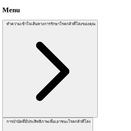
Menu
ทำความเข้าใจเส้นทางการรักษาโรคกลัวที่โล่งของคุณ
การบำบัดที่มีประสิทธิภาพเพื่อเอาชนะโรคกลัวที่โล่ง