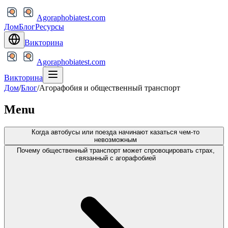
Agoraphobiatest.com
Дом
Блог
Ресурсы
Викторина
Agoraphobiatest.com
Викторина
Дом
/
Блог
/
Агорафобия и общественный транспорт
Menu
Когда автобусы или поезда начинают казаться чем-то
невозможным
Почему общественный транспорт может спровоцировать страх,
связанный с агорафобией