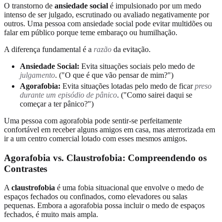
O transtorno de
ansiedade social
é impulsionado por um medo
intenso de ser julgado, escrutinado ou avaliado negativamente por
outros. Uma pessoa com ansiedade social pode evitar multidões ou
falar em público porque teme embaraço ou humilhação.
A diferença fundamental é a
razão
da evitação.
Ansiedade Social:
Evita situações sociais pelo medo de
julgamento
. ("O que é que vão pensar de mim?")
Agorafobia:
Evita situações lotadas pelo medo de ficar
preso
durante um episódio de pânico
. ("Como sairei daqui se
começar a ter pânico?")
Uma pessoa com agorafobia pode sentir-se perfeitamente
confortável em receber alguns amigos em casa, mas aterrorizada em
ir a um centro comercial lotado com esses mesmos amigos.
Agorafobia vs. Claustrofobia: Compreendendo os
Contrastes
A
claustrofobia
é uma fobia situacional que envolve o medo de
espaços fechados ou confinados, como elevadores ou salas
pequenas. Embora a agorafobia possa incluir o medo de espaços
fechados, é muito mais ampla.