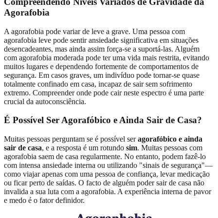
Compreendendo Níveis Variados de Gravidade da
Agorafobia
A agorafobia pode variar de leve a grave. Uma pessoa com
agorafobia leve pode sentir ansiedade significativa em situações
desencadeantes, mas ainda assim força-se a suportá-las. Alguém
com agorafobia moderada pode ter uma vida mais restrita, evitando
muitos lugares e dependendo fortemente de comportamentos de
segurança. Em casos graves, um indivíduo pode tornar-se quase
totalmente confinado em casa, incapaz de sair sem sofrimento
extremo. Compreender onde pode cair neste espectro é uma parte
crucial da autoconsciência.
É Possível Ser Agorafóbico e Ainda Sair de Casa?
Muitas pessoas perguntam se é possível ser
agorafóbico e ainda
sair de casa
, e a resposta é um rotundo
sim
. Muitas pessoas com
agorafobia saem de casa regularmente. No entanto, podem fazê-lo
com intensa ansiedade interna ou utilizando "sinais de segurança"—
como viajar apenas com uma pessoa de confiança, levar medicação
ou ficar perto de saídas. O facto de alguém poder sair de casa não
invalida a sua luta com a agorafobia. A experiência interna de pavor
e medo é o fator definidor.