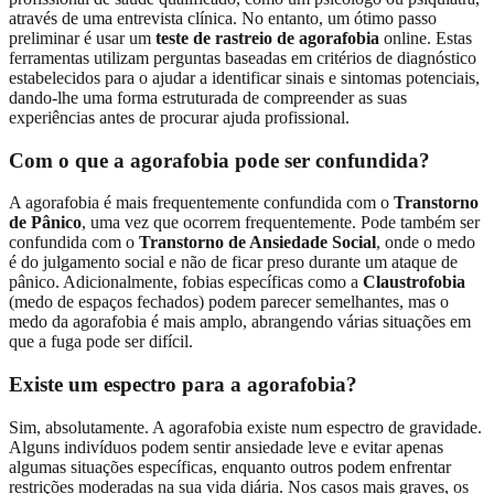
através de uma entrevista clínica. No entanto, um ótimo passo
preliminar é usar um
teste de rastreio de agorafobia
online. Estas
ferramentas utilizam perguntas baseadas em critérios de diagnóstico
estabelecidos para o ajudar a identificar sinais e sintomas potenciais,
dando-lhe uma forma estruturada de compreender as suas
experiências antes de procurar ajuda profissional.
Com o que a agorafobia pode ser confundida?
A agorafobia é mais frequentemente confundida com o
Transtorno
de Pânico
, uma vez que ocorrem frequentemente. Pode também ser
confundida com o
Transtorno de Ansiedade Social
, onde o medo
é do julgamento social e não de ficar preso durante um ataque de
pânico. Adicionalmente, fobias específicas como a
Claustrofobia
(medo de espaços fechados) podem parecer semelhantes, mas o
medo da agorafobia é mais amplo, abrangendo várias situações em
que a fuga pode ser difícil.
Existe um espectro para a agorafobia?
Sim, absolutamente. A agorafobia existe num espectro de gravidade.
Alguns indivíduos podem sentir ansiedade leve e evitar apenas
algumas situações específicas, enquanto outros podem enfrentar
restrições moderadas na sua vida diária. Nos casos mais graves, os