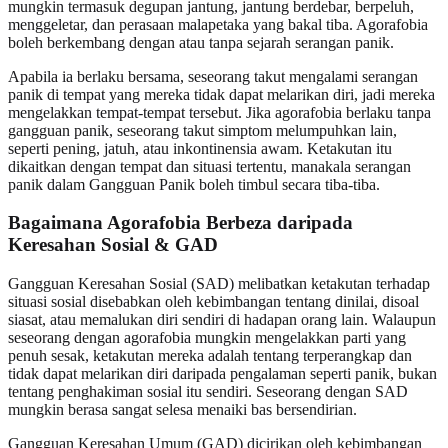
mungkin termasuk degupan jantung, jantung berdebar, berpeluh,
menggeletar, dan perasaan malapetaka yang bakal tiba. Agorafobia
boleh berkembang dengan atau tanpa sejarah serangan panik.
Apabila ia berlaku bersama, seseorang takut mengalami serangan
panik di tempat yang mereka tidak dapat melarikan diri, jadi mereka
mengelakkan tempat-tempat tersebut. Jika agorafobia berlaku tanpa
gangguan panik, seseorang takut simptom melumpuhkan lain,
seperti pening, jatuh, atau inkontinensia awam. Ketakutan itu
dikaitkan dengan tempat dan situasi tertentu, manakala serangan
panik dalam Gangguan Panik boleh timbul secara tiba-tiba.
Bagaimana Agorafobia Berbeza daripada
Keresahan Sosial & GAD
Gangguan Keresahan Sosial (SAD) melibatkan ketakutan terhadap
situasi sosial disebabkan oleh kebimbangan tentang dinilai, disoal
siasat, atau memalukan diri sendiri di hadapan orang lain. Walaupun
seseorang dengan agorafobia mungkin mengelakkan parti yang
penuh sesak, ketakutan mereka adalah tentang terperangkap dan
tidak dapat melarikan diri daripada pengalaman seperti panik, bukan
tentang penghakiman sosial itu sendiri. Seseorang dengan SAD
mungkin berasa sangat selesa menaiki bas bersendirian.
Gangguan Keresahan Umum (GAD) dicirikan oleh kebimbangan