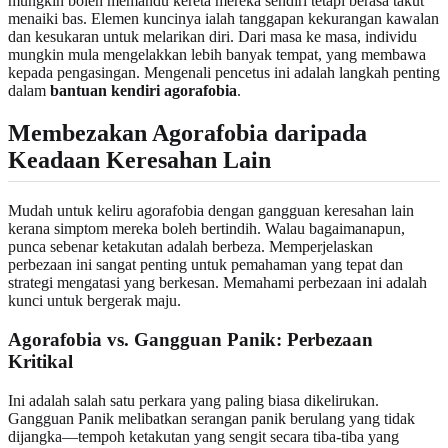
mungkin boleh memandu kereta mereka sendiri tetapi berasa takut
menaiki bas. Elemen kuncinya ialah tanggapan kekurangan kawalan
dan kesukaran untuk melarikan diri. Dari masa ke masa, individu
mungkin mula mengelakkan lebih banyak tempat, yang membawa
kepada pengasingan. Mengenali pencetus ini adalah langkah penting
dalam
bantuan kendiri agorafobia
.
Membezakan Agorafobia daripada
Keadaan Keresahan Lain
Mudah untuk keliru agorafobia dengan gangguan keresahan lain
kerana simptom mereka boleh bertindih. Walau bagaimanapun,
punca sebenar ketakutan adalah berbeza. Memperjelaskan
perbezaan ini sangat penting untuk pemahaman yang tepat dan
strategi mengatasi yang berkesan. Memahami perbezaan ini adalah
kunci untuk bergerak maju.
Agorafobia vs. Gangguan Panik: Perbezaan
Kritikal
Ini adalah salah satu perkara yang paling biasa dikelirukan.
Gangguan Panik melibatkan serangan panik berulang yang tidak
dijangka—tempoh ketakutan yang sengit secara tiba-tiba yang