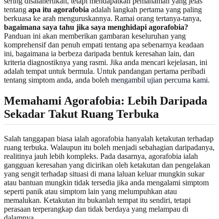
sering disalahertikan, tetapi mendapatkan pemahaman yang jelas
tentang
apa itu agorafobia
adalah langkah pertama yang paling
berkuasa ke arah menguruskannya. Ramai orang tertanya-tanya,
bagaimana saya tahu jika saya menghidapi agorafobia?
Panduan ini akan memberikan gambaran keseluruhan yang
komprehensif dan penuh empati tentang apa sebenarnya keadaan
ini, bagaimana ia berbeza daripada bentuk keresahan lain, dan
kriteria diagnostiknya yang rasmi. Jika anda mencari kejelasan, ini
adalah tempat untuk bermula. Untuk pandangan pertama peribadi
tentang simptom anda, anda boleh
mengambil ujian percuma kami
.
Memahami Agorafobia: Lebih Daripada
Sekadar Takut Ruang Terbuka
Salah tanggapan biasa ialah agorafobia hanyalah ketakutan terhadap
ruang terbuka. Walaupun itu boleh menjadi sebahagian daripadanya,
realitinya jauh lebih kompleks. Pada dasarnya, agorafobia ialah
gangguan keresahan yang dicirikan oleh ketakutan dan pengelakan
yang sengit terhadap situasi di mana laluan keluar mungkin sukar
atau bantuan mungkin tidak tersedia jika anda mengalami simptom
seperti panik atau simptom lain yang melumpuhkan atau
memalukan. Ketakutan itu bukanlah tempat itu sendiri, tetapi
perasaan terperangkap dan tidak berdaya yang melampau di
dalamnya.