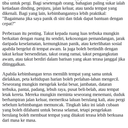
tiba untuk pergi. Bagi sesetengah orang, bahagian paling sukar ialah
ketiadaan dinding, penjuru, jalan keluar, atau tanda tempat yang
dikenali. Bagi yang lain, kebimbangannya lebih praktikal:
"Bagaimana jika saya panik di sini dan tidak dapat bantuan dengan
cepat?"
Perbezaan itu penting. Takut kepada ruang luas terbuka mungkin
berkaitan dengan ruang itu sendiri, kekosongan pemandangan, jarak
daripada keselamatan, kemungkinan panik, atau keterlihatan sosial
apabila bergelut di tempat awam. Ia juga boleh bertindih dengan
takut keluar bersendirian, takut orang ramai, takut pengangkutan
awam, atau takut berdiri dalam barisan yang akan terasa janggal jika
ditinggalkan.
Apabila kebimbangan terus memilih tempat yang sama untuk
dielakkan, peta kehidupan harian boleh perlahan-lahan mengecil.
Seseorang mungkin mengelak kedai besar, jambatan, dataran
terbuka, pantai, padang, lebuh raya, pusat beli-belah, atau tempat
letak kereta. Mereka mungkin meminta seseorang menemani, duduk
berhampiran jalan keluar, memeriksa laluan berulang kali, atau pergi
sebelum kebimbangan memuncak. Tingkah laku ini ialah cubaan
yang boleh difahami untuk berasa selamat, tetapi pengelakan
berulang boleh membuat tempat yang ditakuti terasa lebih berkuasa
dari masa ke masa.