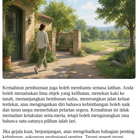
Kemahiran pembumian juga boleh membantu semasa latihan. Anda
boleh menamakan lima objek yang kelihatan, menekan kaki ke
tanah, memanjangkan hembusan nafas, menerangkan jalan keluar
terdekat, atau mengingatkan diri bahawa kebimbangan boleh naik
dan turun tanpa memerlukan pelarian segera. Kemahiran ini tidak
memadam ketakutan serta-merta, tetapi boleh mengurangkan rasa
bahawa satu-satunya pilihan ialah lari.
Jika gejala kuat, berpanjangan, atau mengehadkan bahagian penting
kehidupan, sokongan profesional penting. Terapi seperti terapi