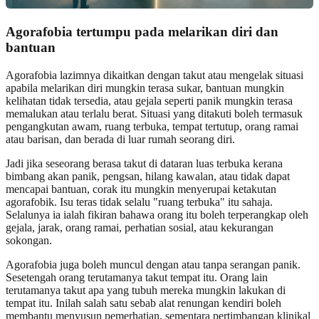
Agorafobia tertumpu pada melarikan diri dan
bantuan
Agorafobia lazimnya dikaitkan dengan takut atau mengelak situasi
apabila melarikan diri mungkin terasa sukar, bantuan mungkin
kelihatan tidak tersedia, atau gejala seperti panik mungkin terasa
memalukan atau terlalu berat. Situasi yang ditakuti boleh termasuk
pengangkutan awam, ruang terbuka, tempat tertutup, orang ramai
atau barisan, dan berada di luar rumah seorang diri.
Jadi jika seseorang berasa takut di dataran luas terbuka kerana
bimbang akan panik, pengsan, hilang kawalan, atau tidak dapat
mencapai bantuan, corak itu mungkin menyerupai ketakutan
agorafobik. Isu teras tidak selalu "ruang terbuka" itu sahaja.
Selalunya ia ialah fikiran bahawa orang itu boleh terperangkap oleh
gejala, jarak, orang ramai, perhatian sosial, atau kekurangan
sokongan.
Agorafobia juga boleh muncul dengan atau tanpa serangan panik.
Sesetengah orang terutamanya takut tempat itu. Orang lain
terutamanya takut apa yang tubuh mereka mungkin lakukan di
tempat itu. Inilah salah satu sebab alat renungan kendiri boleh
membantu menyusun pemerhatian, sementara pertimbangan klinikal