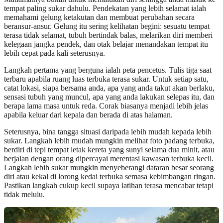
tempat paling sukar dahulu. Pendekatan yang lebih selamat ialah
memahami gelung ketakutan dan membuat perubahan secara
beransur-ansur. Gelung itu sering kelihatan begini: sesuatu tempat
terasa tidak selamat, tubuh bertindak balas, melarikan diri memberi
kelegaan jangka pendek, dan otak belajar menandakan tempat itu
lebih cepat pada kali seterusnya.
Langkah pertama yang berguna ialah peta pencetus. Tulis tiga saat
terbaru apabila ruang luas terbuka terasa sukar. Untuk setiap satu,
catat lokasi, siapa bersama anda, apa yang anda takut akan berlaku,
sensasi tubuh yang muncul, apa yang anda lakukan selepas itu, dan
berapa lama masa untuk reda. Corak biasanya menjadi lebih jelas
apabila keluar dari kepala dan berada di atas halaman.
Seterusnya, bina tangga situasi daripada lebih mudah kepada lebih
sukar. Langkah lebih mudah mungkin melihat foto padang terbuka,
berdiri di tepi tempat letak kereta yang sunyi selama dua minit, atau
berjalan dengan orang dipercayai merentasi kawasan terbuka kecil.
Langkah lebih sukar mungkin menyeberangi dataran besar seorang
diri atau kekal di lorong kedai terbuka semasa kebimbangan ringan.
Pastikan langkah cukup kecil supaya latihan terasa mencabar tetapi
tidak melulu.