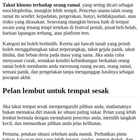
Takut khusus terhadap orang ramai
, yang sering dicari sebagai
enochlophobia, mungkin lebih sempit. Pencetus utama ialah orang
ramai itu sendiri: kepadatan, pergerakan, bunyi, ketidakpastian, atau
risiko yang dirasakan. Seseorang mungkin berasa baik di tempat
awam yang tenang tetapi tertekan di festival penuh, pusat beli-belah,
barisan lapangan terbang, atau platform tren.
Kategori ini boleh bertindih. Kereta api bawah tanah yang penuh
boleh menggabungkan takut terperangkap, takut gejala panik, takut
dinilai, dan beban deria pada masa yang sama. Jika anda cuba
menyusun corak,
semakan kendiri kebimbangan berkaitan orang
ramai
boleh membantu anda merenung ruang awam, orang ramai,
sensasi panik, dan pengelakan tanpa menganggap hasilnya sebagai
jawapan akhir.
Pelan lembut untuk tempat sesak
Jika takut tempat sesak mempengaruhi pilihan anda, matlamatnya
bukan memaksa diri masuk ke situasi paling sukar. Pelan yang lebih
lembut bermula dengan memahami pencetus anda, memilih langkah
kecil, dan memastikan pilihan anda jelas kelihatan.
Pertama, petakan situasi sebelum anda masuk. Perhatikan pintu
keluar, kawasan tepi yang lebih tenang, tandas, tempat duduk, dan