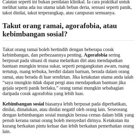
Catatan seperti ini bukan penilaian klinikal. Ia cara praktikal untuk
melihat sama ada isu utama ialah beban deria, sensasi seperti panik,
takut dinilai, takut terperangkap, atau campuran semuanya.
Takut orang ramai, agorafobia, atau
kebimbangan sosial?
Takut orang ramai boleh bertindih dengan beberapa corak
kebimbangan, dan perbezaannya penting.
Agorafobia
sering
berpusat pada situasi di mana melarikan diri atau mendapatkan
bantuan mungkin terasa sukar, seperti pengangkutan awam, ruang
tertutup, ruang terbuka, berdiri dalam barisan, berada dalam orang
ramai, atau berada di luar sendirian. Jika ketakutan utama anda ialah
“saya mungkin tidak dapat pergi atau mendapatkan bantuan jika
gejala seperti panik berlaku,” orang ramai mungkin sebahagian
daripada corak agorafobia yang lebih luas.
Kebimbangan sosial
biasanya lebih berpusat pada diperhatikan,
dinilai, dimalukan, atau dinilai negatif oleh orang lain. Seseorang
dengan kebimbangan sosial mungkin berasa cemas dalam bilik yang
penuh kerana ramai orang boleh menyedari dirinya. Ketakutan itu
kurang berkaitan pintu keluar dan lebih berkaitan pemerhatian orang
lain.