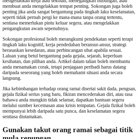
mengehadkan kerja atau sekolah, menegangkan hubungan, atau
membuat anda mengelakkan tempat penting. Sokongan juga boleh
penting jika anda sangat bergantung pada tingkah laku keselamatan,
seperti tidak pernah pergi ke mana-mana tanpa orang tertentu,
sentiasa memerlukan pintu keluar segera, atau mengelakkan
pengangkutan awam sepenuhnya.
Sokongan profesional boleh merangkumi pendekatan seperti terapi
tingkah laku kognitif, kerja pendedahan beransur-ansur, strategi
berasaskan kesedaran, atau perbincangan ubat apabila sesuai.
Laluan yang betul bergantung pada gejala, sejarah, keperluan
kesihatan, dan pilihan anda. Artikel dalam talian boleh membantu
anda menamakan corak, tetapi penjagaan peribadi harus datang
daripada seseorang yang boleh memahami situasi anda secara
langsung.
Jika kebimbangan terhadap orang ramai disertai sakit dada, pengsan,
gejala fizikal serius yang baru, fikiran mencederakan diri, atau rasa
bahawa anda mungkin tidak selamat, dapatkan bantuan segera
melalui sumber kecemasan atau krisis tempatan. Gejala fizikal boleh
mempunyai lebih daripada satu punca, dan keselamatan segera
sentiasa diutamakan.
Gunakan takut orang ramai sebagai titik
mula renungan