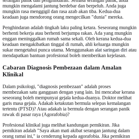
serangan panik dan penghindaran. Semasa serangan panik, anda
mungkin mengalami jantung berdebar dan berpeluh. Anda juga
mungkin rasa menggigil dan rasa azab akan tiba. Kedua-dua
keadaan juga mendorong orang mengecilkan "dunia" mereka.
Penghindaran adalah tingkah laku paling ketara. Seseorang mungkin
berhenti bekerja atau berhenti berjumpa rakan. Ada yang mungkin
enggan meninggalkan rumah sama sekali. Oleh kerana kedua-dua
keadaan mengakibatkan tinggal di rumah, ahli keluarga mungkin
sukar mengetahui punca utama. Menggunakan
alat saringan diri
atau
mendapatkan bantuan profesional boleh memberikan kejelasan.
Cabaran Diagnosis Pembezaan dalam Amalan
Klinikal
Dalam psikologi, "diagnosis pembezaan" adalah proses
membezakan satu gangguan dengan yang lain. Ini mencabar kerana
seseorang boleh mempunyai gejala kedua-duanya. Doktor melihat
garis masa gejala. Adakah ketakutan bermula selepas kemalangan
tertentu (PTSD)? Atau adakah ia bermula dengan serangan panik
rawak di pasar raya (Agorafobia)?
Profesional klinikal juga melihat kandungan pemikiran. Jika
pemikiran adalah "Saya akan mati akibat serangan jantung dalam
orang ramai ini," ia cenderung kepada agorafobia. Jika pemikiran