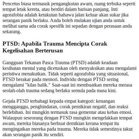
Pencetus biasa termasuk pengangkutan awam, ruang terbuka seperti
tempat letak kereta, atau berdiri dalam barisan panjang. Inti
agorafobia adalah ketakutan bahawa jalan keluar akan sukar jika
serangan panik berlaku. Anda boleh
mulakan ujian anda
untuk
melihat sama ada corak spesifik ini sepadan dengan perasaan anda
sekarang.
PTSD: Apabila Trauma Mencipta Corak
Kegelisahan Berterusan
Gangguan Tekanan Pasca Trauma (PTSD) adalah keadaan
kesihatan mental yang dicetuskan oleh menyaksikan atau mengalami
peristiwa menakutkan. Tidak seperti agorafobia yang situasional,
PTSD berakar pada memori. Individu dengan PTSD sering
mengalami "kilas balik." Saat-saat ini membuatkan mereka merasa
seolah-olah trauma sedang berlaku semula pada masa kini.
Gejala PTSD terbahagi kepada empat kategori: kenangan
mengganggu, penghindaran, corak pemikiran negatif, dan reaksi
berlebihan. Ini mungkin termasuk rasa gementar atau kebas emosi.
Walaupun seseorang dengan PTSD mungkin mengelakkan tempat
awam, mereka biasanya berbuat demikian kerana tempat itu
mengingatkan mereka pada trauma. Mereka tidak semestinya takut
akan serangan panik itu sendiri.