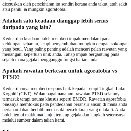
dicetuskan oleh persekitaran itu sendiri kerana anda takut jatuh sakit
atau panik, ia mungkin agorafobia.
Adakah satu keadaan dianggap lebih serius
daripada yang lain?
Kedua-dua keadaan boleh memberi impak mendalam pada
kehidupan seharian, tetapi penyembuhan mungkin dengan sokongan
yang betul. Yang paling penting adalah mencari pelan rawatan yang
menangani keperluan unik anda. Tahap impak bergantung pada
sejauh mana gejala mengganggu fungsi harian anda.
Apakah rawatan berkesan untuk agorafobia vs
PTSD?
Kedua-duanya memberi respons baik kepada Terapi Tingkah Laku
Kognitif (CBT). Walau bagaimanapun, rawatan PTSD selalunya
termasuk terapi trauma khusus seperti EMDR. Rawatan agorafobia
biasanya memfokus pada pendedahan beransur-ansur, di mana anda
perlahan-lahan berlatih memasuki persekitaran yang ditakuti. Anda
boleh temui
maklumat lanjut
tentang gejala dan langkah seterusnya
melalui sumber dalam talian kami.