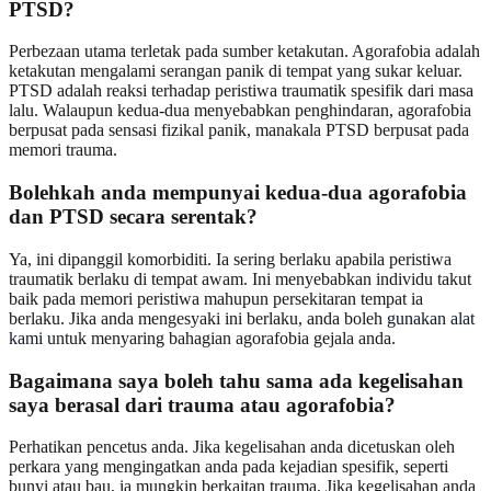
PTSD?
Perbezaan utama terletak pada sumber ketakutan. Agorafobia adalah
ketakutan mengalami serangan panik di tempat yang sukar keluar.
PTSD adalah reaksi terhadap peristiwa traumatik spesifik dari masa
lalu. Walaupun kedua-dua menyebabkan penghindaran, agorafobia
berpusat pada sensasi fizikal panik, manakala PTSD berpusat pada
memori trauma.
Bolehkah anda mempunyai kedua-dua agorafobia
dan PTSD secara serentak?
Ya, ini dipanggil komorbiditi. Ia sering berlaku apabila peristiwa
traumatik berlaku di tempat awam. Ini menyebabkan individu takut
baik pada memori peristiwa mahupun persekitaran tempat ia
berlaku. Jika anda mengesyaki ini berlaku, anda boleh
gunakan alat
kami
untuk menyaring bahagian agorafobia gejala anda.
Bagaimana saya boleh tahu sama ada kegelisahan
saya berasal dari trauma atau agorafobia?
Perhatikan pencetus anda. Jika kegelisahan anda dicetuskan oleh
perkara yang mengingatkan anda pada kejadian spesifik, seperti
bunyi atau bau, ia mungkin berkaitan trauma. Jika kegelisahan anda