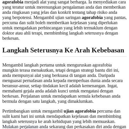
agorafobia
menjadi alat yang sangat berharga. Ia menyediakan cara
yang teratur untuk merenungkan pengalaman anda dan memberikan
anda ringkasan yang jelas dan konkrit tentang tahap risiko anda
yang berpotensi. Mengambil ujian saringan
agorafobia
yang pantas,
percuma dan sulit boleh memberikan kejelasan yang diperlukan
untuk mengadakan perbincangan yang lebih termaklum dengan
doktor atau ahli terapi, membimbing langkah seterusnya dengan
berkesan.
Langkah Seterusnya Ke Arah Kebebasan
Mengambil langkah pertama untuk menguruskan agorafobia
mungkin terasa menakutkan, tetapi dengan strategi bantu diri ini,
anda mempunyai alat yang berkuasa di tangan anda. Daripada
menguasai pernafasan anda kepada memperluas dunia anda secara
beransur-ansur, setiap tindakan kecil adalah kemenangan. Ingat,
memahami gejala anda adalah kunci untuk mengatasi dengan
berkesan. Perjalanan untuk mendapatkan semula kebebasan anda
bermula dengan satu langkah, yang dimaklumkan.
Pertimbangkan untuk mengambil
ujian agorafobia
percuma dan
sulit kami hari ini untuk mendapatkan kejelasan dan membimbing
langkah seterusnya ke arah kehidupan yang lebih memuaskan.
Mulakan perjalanan anda
sekarang dan perkasakan diri anda dengan