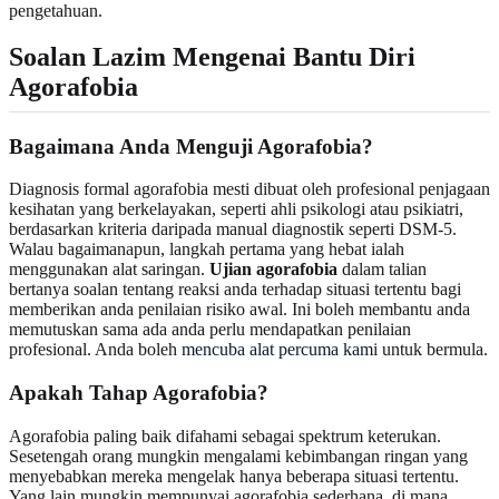
pengetahuan.
Soalan Lazim Mengenai Bantu Diri
Agorafobia
Bagaimana Anda Menguji Agorafobia?
Diagnosis formal agorafobia mesti dibuat oleh profesional penjagaan
kesihatan yang berkelayakan, seperti ahli psikologi atau psikiatri,
berdasarkan kriteria daripada manual diagnostik seperti DSM-5.
Walau bagaimanapun, langkah pertama yang hebat ialah
menggunakan alat saringan.
Ujian agorafobia
dalam talian
bertanya soalan tentang reaksi anda terhadap situasi tertentu bagi
memberikan anda penilaian risiko awal. Ini boleh membantu anda
memutuskan sama ada anda perlu mendapatkan penilaian
profesional. Anda boleh
mencuba alat percuma kami
untuk bermula.
Apakah Tahap Agorafobia?
Agorafobia paling baik difahami sebagai spektrum keterukan.
Sesetengah orang mungkin mengalami kebimbangan ringan yang
menyebabkan mereka mengelak hanya beberapa situasi tertentu.
Yang lain mungkin mempunyai agorafobia sederhana, di mana