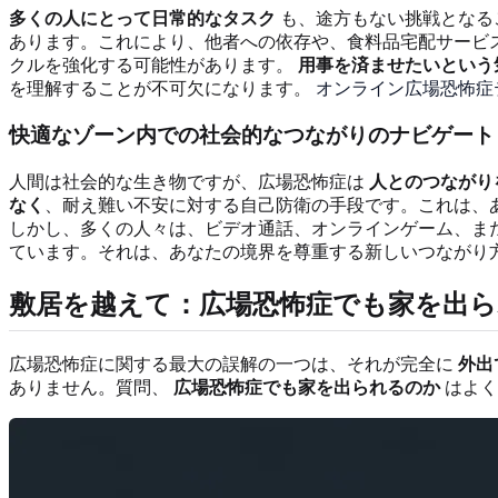
多くの人にとって日常的なタスク
も、途方もない挑戦となる
あります。これにより、他者への依存や、食料品宅配サービ
クルを強化する可能性があります。
用事を済ませたいという
を理解することが不可欠になります。
オンライン広場恐怖症
快適なゾーン内での社会的なつながりのナビゲート
人間は社会的な生き物ですが、広場恐怖症は
人とのつながり
なく
、耐え難い不安に対する自己防衛の手段です。これは、
しかし、多くの人々は、ビデオ通話、オンラインゲーム、ま
ています。それは、あなたの境界を尊重する新しいつながり
敷居を越えて：広場恐怖症でも家を出
広場恐怖症に関する最大の誤解の一つは、それが完全に
外出
ありません。質問、
広場恐怖症でも家を出られるのか
はよく