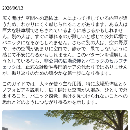
2026/06/13
広く開けた空間への恐怖は、人によって指している内容が違
うため、わかりにくく感じられることがあります。ある人は
巨大な駐車場でさらされているように感じるかもしれませ
ん。別の人は、すぐに離れるのが難しいと感じて公共広場で
パニックになるかもしれません。さらに別の人は、空の野原
で、その空間があまりに空白で、静かで、果てしないように
感じて不安になるかもしれません。このパターンを理解しよ
うとしているなら、
非公開の広場恐怖とパニックのセルフチ
ェック
は、正式な診断や専門的ケアの代わりではありません
が、振り返りのための穏やかな第一歩になり得ます。
このガイドでは、人々が使う主な用語、特に広場恐怖症とケ
ノフォビアを説明し、広く開けた空間が人混み、ひとりで外
出すること、パニック感覚、助けを見つけられないことへの
恐れとどのようにつながり得るかを示します。