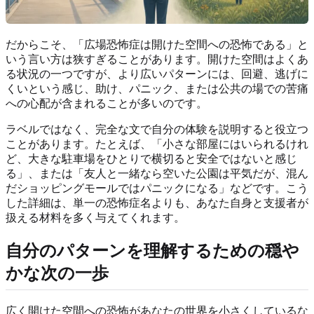
だからこそ、「広場恐怖症は開けた空間への恐怖である」と
いう言い方は狭すぎることがあります。開けた空間はよくあ
る状況の一つですが、より広いパターンには、回避、逃げに
くいという感じ、助け、パニック、または公共の場での苦痛
への心配が含まれることが多いのです。
ラベルではなく、完全な文で自分の体験を説明すると役立つ
ことがあります。たとえば、「小さな部屋にはいられるけれ
ど、大きな駐車場をひとりで横切ると安全ではないと感じ
る」、または「友人と一緒なら空いた公園は平気だが、混ん
だショッピングモールではパニックになる」などです。こう
した詳細は、単一の恐怖症名よりも、あなた自身と支援者が
扱える材料を多く与えてくれます。
自分のパターンを理解するための穏や
かな次の一歩
広く開けた空間への恐怖があなたの世界を小さくしているな