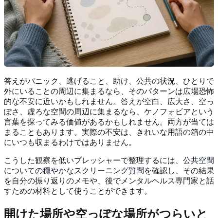
答えがパニック、逃げること、助け、公共の状況、ひとりで
外にいることの周辺に集まるなら、そのパターンは広場恐怖
的な不安に近いかもしれません。答えが空白、広大さ、空っ
ぽさ、虚ろな空間の周辺に集まるなら、ケノフォビアという
言葉を探ってみる価値があるかもしれません。両方が当ては
まることもあります。実際の不安は、きれいな用語の箱の中
にいつも収まるわけではありません。
こうした観察を低いプレッシャーで整理するには、
公共空間
についての穏やかなスクリーニング質問
を確認し、その結果
を自分の振り返りのメモや、後でメンタルヘルス専門家と話
すための材料として使うことができます。
開けた場所や空っぽな場所がつらいと