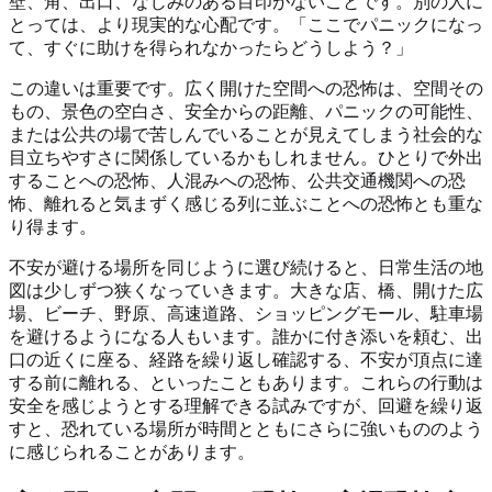
壁、角、出口、なじみのある目印がないことです。別の人に
とっては、より現実的な心配です。「ここでパニックになっ
て、すぐに助けを得られなかったらどうしよう？」
この違いは重要です。広く開けた空間への恐怖は、空間その
もの、景色の空白さ、安全からの距離、パニックの可能性、
または公共の場で苦しんでいることが見えてしまう社会的な
目立ちやすさに関係しているかもしれません。ひとりで外出
することへの恐怖、人混みへの恐怖、公共交通機関への恐
怖、離れると気まずく感じる列に並ぶことへの恐怖とも重な
り得ます。
不安が避ける場所を同じように選び続けると、日常生活の地
図は少しずつ狭くなっていきます。大きな店、橋、開けた広
場、ビーチ、野原、高速道路、ショッピングモール、駐車場
を避けるようになる人もいます。誰かに付き添いを頼む、出
口の近くに座る、経路を繰り返し確認する、不安が頂点に達
する前に離れる、といったこともあります。これらの行動は
安全を感じようとする理解できる試みですが、回避を繰り返
すと、恐れている場所が時間とともにさらに強いもののよう
に感じられることがあります。