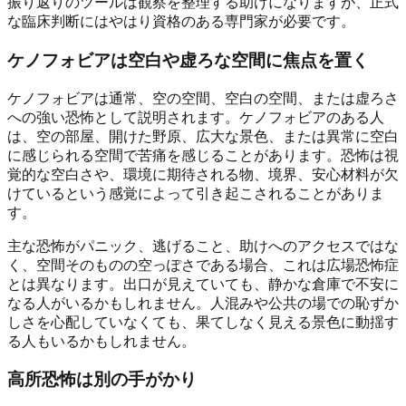
振り返りのツールは観察を整理する助けになりますが、正式
な臨床判断にはやはり資格のある専門家が必要です。
ケノフォビアは空白や虚ろな空間に焦点を置く
ケノフォビアは通常、空の空間、空白の空間、または虚ろさ
への強い恐怖として説明されます。ケノフォビアのある人
は、空の部屋、開けた野原、広大な景色、または異常に空白
に感じられる空間で苦痛を感じることがあります。恐怖は視
覚的な空白さや、環境に期待される物、境界、安心材料が欠
けているという感覚によって引き起こされることがありま
す。
主な恐怖がパニック、逃げること、助けへのアクセスではな
く、空間そのものの空っぽさである場合、これは広場恐怖症
とは異なります。出口が見えていても、静かな倉庫で不安に
なる人がいるかもしれません。人混みや公共の場での恥ずか
しさを心配していなくても、果てしなく見える景色に動揺す
る人もいるかもしれません。
高所恐怖は別の手がかり