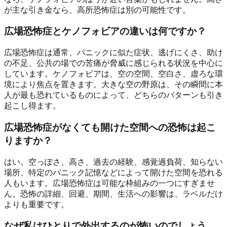
が主な引き金なら、高所恐怖症は別の可能性です。
広場恐怖症とケノフォビアの違いは何ですか？
広場恐怖症は通常、パニックに似た症状、逃げにくさ、助け
の不足、公共の場での苦痛が脅威に感じられる状況を中心に
しています。ケノフォビアは、空の空間、空白さ、虚ろな環
境により焦点を置きます。大きな空の野原は、その瞬間に本
人が最も恐れているものによって、どちらのパターンも引き
起こし得ます。
広場恐怖症がなくても開けた空間への恐怖は起こ
りますか？
はい。空っぽさ、高さ、過去の経験、感覚過負荷、知らない
場所、特定のパニック記憶などによって開けた空間を恐れる
人もいます。広場恐怖症は可能な枠組みの一つにすぎませ
ん。恐怖の詳細、回避、期間、生活への影響は、ラベルだけ
よりも重要です。
なぜ私はひとりで外出するのが怖いのでしょう