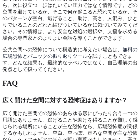
ら、次に役立つ一歩はたいてい圧力ではなく情報です。どの
空間を避けているか、そこで何が起こると恐れているか、そ
のパターンが空白、逃げること、助け、高さ、人混み、ひと
りでいることのどれと結びついているかに気づいてみてくだ
さい。その情報は、より安全な対処の選択や、支援を求める
場合の専門家とのよりよい会話を導くことができます。
公共空間への恐怖について構造的に考えたい場合は、
無料の
広場恐怖とパニックの振り返りツール
を試すこともできま
す。どんな結果も、最終的なラベルではなく、自己理解の出
発点として扱ってください。
FAQ
広く開けた空間に対する恐怖症はありますか？
広く開けた空間での恐怖のあらゆる形にぴったり合う一つの
用語はありません。逃げることや助けを得ることが難しく感
じられる場所にいることが主な恐怖なら、広場恐怖症が関係
するかもしれません。空白、空っぽ、虚ろな空間が主な恐怖
なら、ケノフォビアのほうが近い言葉かもしれません。高さ