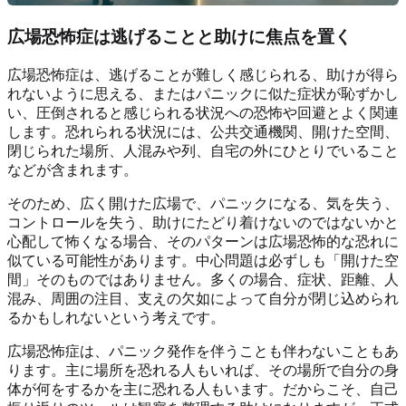
広場恐怖症は逃げることと助けに焦点を置く
広場恐怖症は、逃げることが難しく感じられる、助けが得ら
れないように思える、またはパニックに似た症状が恥ずかし
い、圧倒されると感じられる状況への恐怖や回避とよく関連
します。恐れられる状況には、公共交通機関、開けた空間、
閉じられた場所、人混みや列、自宅の外にひとりでいること
などが含まれます。
そのため、広く開けた広場で、パニックになる、気を失う、
コントロールを失う、助けにたどり着けないのではないかと
心配して怖くなる場合、そのパターンは広場恐怖的な恐れに
似ている可能性があります。中心問題は必ずしも「開けた空
間」そのものではありません。多くの場合、症状、距離、人
混み、周囲の注目、支えの欠如によって自分が閉じ込められ
るかもしれないという考えです。
広場恐怖症は、パニック発作を伴うことも伴わないこともあ
ります。主に場所を恐れる人もいれば、その場所で自分の身
体が何をするかを主に恐れる人もいます。だからこそ、自己