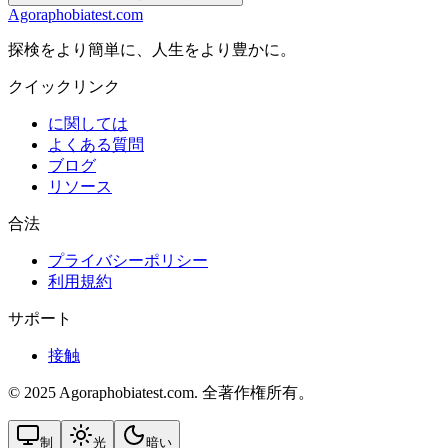
Agoraphobiatest.com
探検をより簡単に、人生をより豊かに。
クイックリンク
に関しては
よくある質問
ブログ
リソース
合法
プライバシーポリシー
利用規約
サポート
接触
© 2025 Agoraphobiatest.com. 全著作権所有。
制
光
暗い