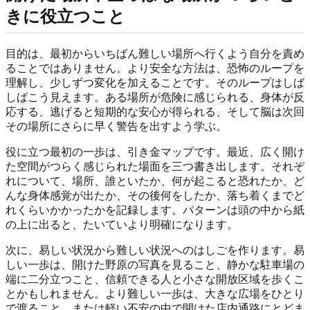
きに役立つこと
目的は、最初からいちばん難しい場所へ行くよう自分を責め
ることではありません。より安全な方法は、恐怖のループを
理解し、少しずつ変化を加えることです。そのループはしば
しばこう見えます。ある場所が危険に感じられる、身体が反
応する、逃げると短期的な安心が得られる、そして脳は次回
その場所にさらに早く警告を出すよう学ぶ。
役に立つ最初の一歩は、引き金マップです。最近、広く開け
た空間がつらく感じられた場面を三つ書き出します。それぞ
れについて、場所、誰といたか、何が起こると恐れたか、ど
んな身体感覚が出たか、その後何をしたか、落ち着くまでど
れくらいかかったかを記録します。パターンは頭の中から紙
の上に出ると、たいていより明確になります。
次に、易しい状況から難しい状況へのはしごを作ります。易
しい一歩は、開けた野原の写真を見ること、静かな駐車場の
端に二分立つこと、信頼できる人と小さな開放区域を歩くこ
とかもしれません。より難しい一歩は、大きな広場をひとり
で渡ること、または軽い不安の中で開けた店内通路にとどま