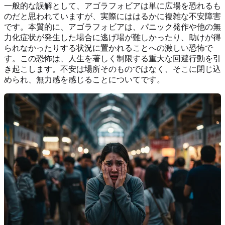
一般的な誤解として、アゴラフォビアは単に広場を恐れるも
のだと思われていますが、実際にははるかに複雑な不安障害
です。本質的に、アゴラフォビアは、パニック発作や他の無
力化症状が発生した場合に逃げ場が難しかったり、助けが得
られなかったりする状況に置かれることへの激しい恐怖で
す。この恐怖は、人生を著しく制限する重大な回避行動を引
き起こします。不安は場所そのものではなく、そこに閉じ込
められ、無力感を感じることについてです。