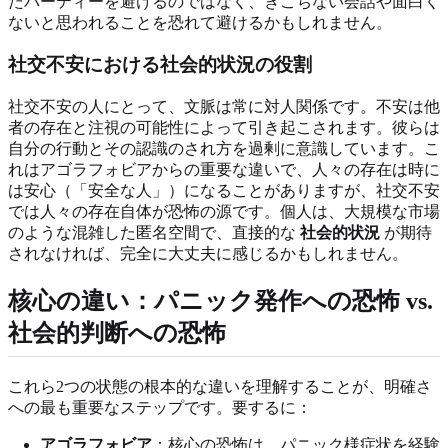
たパーティーを避けるのではなく、ぎこちない会話や面白く
ないと思われることを恐れて避けるかもしれません。
社交不安における社会的状況の役割
社交不安の人にとって、文脈は常に対人関係です。不安は他
者の存在と注視の可能性によって引き起こされます。彼らは
自分の行動とその認識のされ方を過剰に意識しています。こ
れはアゴラフォビアからの重要な違いで、人々の存在は時に
は安心（「安全な人」）になることがありますが、社交不安
では人々の存在自体が恐怖の源です。個人は、大規模な市場
のような混雑した匿名空間で、直接的な
社会的状況
が期待
されなければ、完全に大丈夫に感じるかもしれません。
核心の違い：パニック発作への恐怖 vs.
社会的判断への恐怖
これら2つの状態の根本的な違いを理解することが、明確さ
への最も重要なステップです。要するに：
アゴラフォビア
：核心の恐怖は、パニック様症状を経験