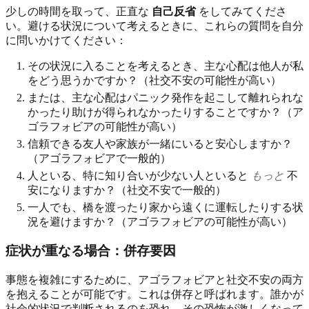
少しの時間を取って、正直な
自己反省
をしてみてくださ
い。避ける状況について考えるときに、これらの質問を自分
に問いかけてください：
その状況に入ることを考えるとき、主な心配は他人が私
をどう思うかですか？（社交不安の可能性が高い）
または、主な心配はパニック発作を起こして離れられな
かったり助けが得られなかったりすることですか？（ア
ゴラフォビアの可能性が高い）
信頼できる友人や家族が一緒にいると安心しますか？
（アゴラフォビアで一般的）
人といる、特に知り合いが少ない人といると
もっと
不
安になりますか？（社交不安で一般的）
一人でも、橋を渡ったり家から遠くに運転したりする状
況を避けますか？（アゴラフォビアの可能性が高い）
症状が重なる場合：併存要因
事態を複雑にするために、アゴラフォビアと社交不安の両方
を抱えることが可能です。これは併存と呼ばれます。誰かが
社会的状況で判断されるのを恐れ、その恐怖が激しくなって