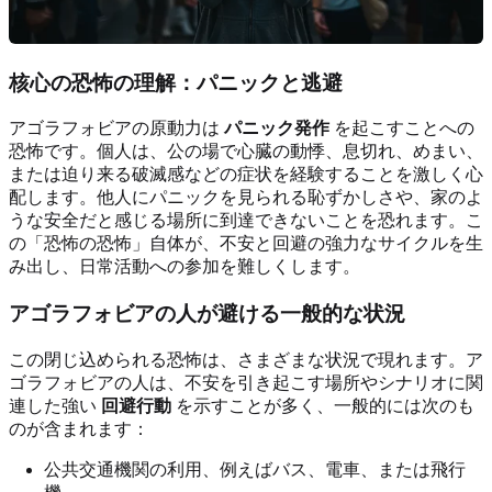
核心の恐怖の理解：パニックと逃避
アゴラフォビアの原動力は
パニック発作
を起こすことへの
恐怖です。個人は、公の場で心臓の動悸、息切れ、めまい、
または迫り来る破滅感などの症状を経験することを激しく心
配します。他人にパニックを見られる恥ずかしさや、家のよ
うな安全だと感じる場所に到達できないことを恐れます。こ
の「恐怖の恐怖」自体が、不安と回避の強力なサイクルを生
み出し、日常活動への参加を難しくします。
アゴラフォビアの人が避ける一般的な状況
この閉じ込められる恐怖は、さまざまな状況で現れます。ア
ゴラフォビアの人は、不安を引き起こす場所やシナリオに関
連した強い
回避行動
を示すことが多く、一般的には次のも
のが含まれます：
公共交通機関の利用、例えばバス、電車、または飛行