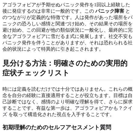
アゴラフォビアが予期せぬパニック発作を1回以上経験した
後に発症するのは非常に一般的です。この
パニック障害
と
のつながりが定義的な特徴です。人は発作があった場所をパ
ニックの恐ろしい感情と関連づけ始め、その結果その場所を
避け始め、この回避が他の類似状況に一般化し、最終的に完
全なアゴラフォビアに雪だるま式に発展します。社交不安も
パニック発作を伴うことがありますが、それは恐れられる社
会的状況によって特異的に引き起こされます。
見分ける方法：明確さのための実用的
症状チェックリスト
時には定義を読むだけでは十分ではありません。これらの概
念を自分の経験に直接適用することが役立ちます。目標は自
己診断ではなく、感情のより明確な理解を得て、さらに探求
することです。有益な第一歩は、
アゴラフォビアかも？クイ
ズ
を取って構造化された視点を入手することです。
初期理解のためのセルフアセスメント質問