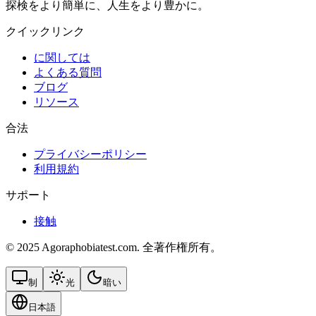
探検をより簡単に、人生をより豊かに。
クイックリンク
に関しては
よくある質問
ブログ
リソース
合法
プライバシーポリシー
利用規約
サポート
接触
© 2025 Agoraphobiatest.com. 全著作権所有。
制
光
暗い
日本語