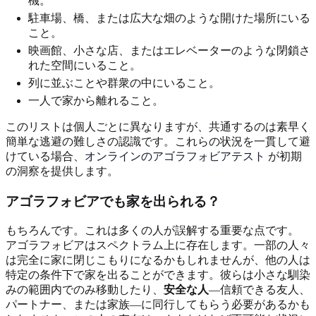
機。
駐車場、橋、または広大な畑のような開けた場所にいる
こと。
映画館、小さな店、またはエレベーターのような閉鎖さ
れた空間にいること。
列に並ぶことや群衆の中にいること。
一人で家から離れること。
このリストは個人ごとに異なりますが、共通するのは素早く
簡単な逃避の難しさの認識です。これらの状況を一貫して避
けている場合、
オンラインのアゴラフォビアテスト
が初期
の洞察を提供します。
アゴラフォビアでも家を出られる？
もちろんです。これは多くの人が誤解する重要な点です。
アゴラフォビアはスペクトラム上に存在します。一部の人々
は完全に家に閉じこもりになるかもしれませんが、他の人は
特定の条件下で家を出ることができます。彼らは小さな馴染
みの範囲内でのみ移動したり、
安全な人
—信頼できる友人、
パートナー、または家族—に同行してもらう必要があるかも