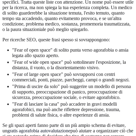
specifici. Tratta queste liste con attenzione. Un nome può essere utile
per la ricerca, ma non spiega la tua esperienza completa. Un medico
di solito guarderebbe la situazione temuta, l'esito temuto, quanto
tempo sta accadendo, quanto evitamento provoca, e se un'altra
condizione, problema medico, sostanza, promemoria traumatizzata,
o la paura situazioniale può meglio spiegarlo.
Per ricerche SEO, queste frasi spesso si sovrappongono:
"Fear of open space" di solito punta verso agorafobia o ansia
legata allo spazio aperto.
"Fear of wide open space" può sottolineare l'esposizione, la
distanza, il vuoto, o la disorientamento visivo.
"Fear of large open space" può sovrapporsi con centri
commerciali, ponti, piazze, parcheggi, campi o grandi negozi.
"Prima di uscire da solo" può suggerire un modello di persona
di supporto, preoccupazione di panico, preoccupazione di
sicurezza, preoccupazione sociale, o evitare agorafobico.
"Fear di lasciare la casa" può accadere in gravi modelli
agorafobici, ma può anche riflettere depressione, trauma,
problemi di salute fisica, o altre esperienze di ansia.
Se gli spazi aperti fanno parte di un più ampio schema di evitare,
un
gratis agorafobia autovalutazione
può aiutare a organizzare ciò che