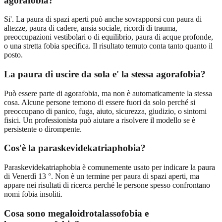
agorafobia?
Si'. La paura di spazi aperti può anche sovrapporsi con paura di
altezze, paura di cadere, ansia sociale, ricordi di trauma,
preoccupazioni vestibolari o di equilibrio, paura di acque profonde,
o una stretta fobia specifica. Il risultato temuto conta tanto quanto il
posto.
La paura di uscire da sola e' la stessa agorafobia?
Può essere parte di agorafobia, ma non è automaticamente la stessa
cosa. Alcune persone temono di essere fuori da solo perché si
preoccupano di panico, fuga, aiuto, sicurezza, giudizio, o sintomi
fisici. Un professionista può aiutare a risolvere il modello se è
persistente o dirompente.
Cos'è la paraskevidekatriaphobia?
Paraskevidekatriaphobia è comunemente usato per indicare la paura
di Venerdì 13 °. Non è un termine per paura di spazi aperti, ma
appare nei risultati di ricerca perché le persone spesso confrontano
nomi fobia insoliti.
Cosa sono megaloidrotalassofobia e