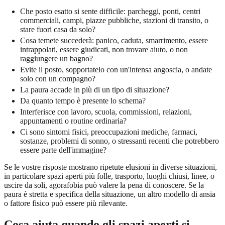
Che posto esatto si sente difficile: parcheggi, ponti, centri
commerciali, campi, piazze pubbliche, stazioni di transito, o
stare fuori casa da solo?
Cosa temete succederà: panico, caduta, smarrimento, essere
intrappolati, essere giudicati, non trovare aiuto, o non
raggiungere un bagno?
Evite il posto, sopportatelo con un'intensa angoscia, o andate
solo con un compagno?
La paura accade in più di un tipo di situazione?
Da quanto tempo è presente lo schema?
Interferisce con lavoro, scuola, commissioni, relazioni,
appuntamenti o routine ordinaria?
Ci sono sintomi fisici, preoccupazioni mediche, farmaci,
sostanze, problemi di sonno, o stressanti recenti che potrebbero
essere parte dell'immagine?
Se le vostre risposte mostrano ripetute elusioni in diverse situazioni,
in particolare spazi aperti più folle, trasporto, luoghi chiusi, linee, o
uscire da soli, agorafobia può valere la pena di conoscere. Se la
paura è stretta e specifica della situazione, un altro modello di ansia
o fattore fisico può essere più rilevante.
Cosa aiuta quando gli spazi aperti si