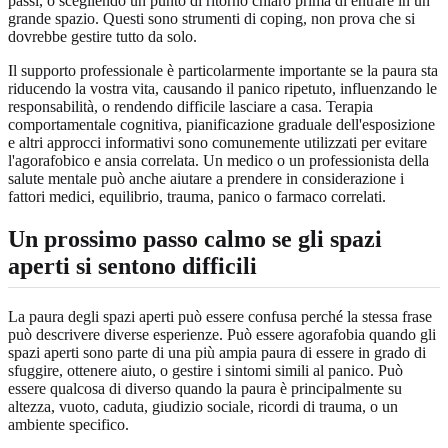
passi, o scegliendo un punto di ritorno chiaro prima di entrare in un
grande spazio. Questi sono strumenti di coping, non prova che si
dovrebbe gestire tutto da solo.
Il supporto professionale è particolarmente importante se la paura sta
riducendo la vostra vita, causando il panico ripetuto, influenzando le
responsabilità, o rendendo difficile lasciare a casa. Terapia
comportamentale cognitiva, pianificazione graduale dell'esposizione
e altri approcci informativi sono comunemente utilizzati per evitare
l'agorafobico e ansia correlata. Un medico o un professionista della
salute mentale può anche aiutare a prendere in considerazione i
fattori medici, equilibrio, trauma, panico o farmaco correlati.
Un prossimo passo calmo se gli spazi
aperti si sentono difficili
La paura degli spazi aperti può essere confusa perché la stessa frase
può descrivere diverse esperienze. Può essere agorafobia quando gli
spazi aperti sono parte di una più ampia paura di essere in grado di
sfuggire, ottenere aiuto, o gestire i sintomi simili al panico. Può
essere qualcosa di diverso quando la paura è principalmente su
altezza, vuoto, caduta, giudizio sociale, ricordi di trauma, o un
ambiente specifico.