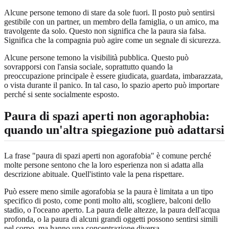
Alcune persone temono di stare da sole fuori. Il posto può sentirsi
gestibile con un partner, un membro della famiglia, o un amico, ma
travolgente da solo. Questo non significa che la paura sia falsa.
Significa che la compagnia può agire come un segnale di sicurezza.
Alcune persone temono la visibilità pubblica. Questo può
sovrapporsi con l'ansia sociale, soprattutto quando la
preoccupazione principale è essere giudicata, guardata, imbarazzata,
o vista durante il panico. In tal caso, lo spazio aperto può importare
perché si sente socialmente esposto.
Paura di spazi aperti non agoraphobia:
quando un'altra spiegazione può adattarsi
La frase "paura di spazi aperti non agorafobia" è comune perché
molte persone sentono che la loro esperienza non si adatta alla
descrizione abituale. Quell'istinto vale la pena rispettare.
Può essere meno simile agorafobia se la paura è limitata a un tipo
specifico di posto, come ponti molto alti, scogliere, balconi dello
stadio, o l'oceano aperto. La paura delle altezze, la paura dell'acqua
profonda, o la paura di alcuni grandi oggetti possono sentirsi simili
nel corpo, ma hanno una concentrazione diversa.