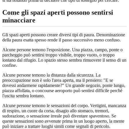
si sta notando prima di decidere che tipo di sostegno per cercare.
Come gli spazi aperti possono sentirsi
minacciare
Gli spazi aperti possono creare diversi tipi di paura. Denominazione
della paura esatta spesso rende il passo successivo meno confuso.
Alcune persone temono l'esposizione. Una piazza, campo, ponte o
parcheggio può sentirsi troppo visibile, troppo vuoto, o troppo
lontano dal rifugio. Lo spazio stesso sembra rimuovere il senso di un
confine.
Alcune persone temono la distanza dalla sicurezza. La
preoccupazione non è solo l'area aperta, ma il pensiero: "E se
dovessi andarmene rapidamente?" Un grande negozio, ponte lungo,
piazza affollata, o concourse aeroporto può sentirsi difficile perché
l'uscita sembra lontano.
Alcune persone temono le sensazioni del corpo. Vertigini, mancanza
di respiro, un cuore da corsa, disagio allo stomaco, tremori,
sudorazione, o sensazione irreale può diventare spaventoso. Se
queste sensazioni sono avvenute prima in un luogo aperto, la mente
può iniziare a trattare luoghi simili come segnali di pericolo.