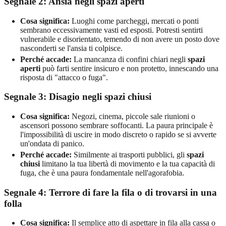
Segnale 2: Ansia negli spazi aperti
Cosa significa:
Luoghi come parcheggi, mercati o ponti
sembrano eccessivamente vasti ed esposti. Potresti sentirti
vulnerabile e disorientato, temendo di non avere un posto dove
nasconderti se l'ansia ti colpisce.
Perché accade:
La mancanza di confini chiari negli
spazi
aperti
può farti sentire insicuro e non protetto, innescando una
risposta di "attacco o fuga".
Segnale 3: Disagio negli spazi chiusi
Cosa significa:
Negozi, cinema, piccole sale riunioni o
ascensori possono sembrare soffocanti. La paura principale è
l'impossibilità di uscire in modo discreto o rapido se si avverte
un'ondata di panico.
Perché accade:
Similmente ai trasporti pubblici, gli
spazi
chiusi
limitano la tua libertà di movimento e la tua capacità di
fuga, che è una paura fondamentale nell'agorafobia.
Segnale 4: Terrore di fare la fila o di trovarsi in una
folla
Cosa significa:
Il semplice atto di aspettare in fila alla cassa o