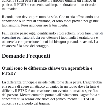
concentra sulla paura di essere intrappolati durante un attacco di
panico. Il PTSD si concentra sull'impatto duraturo di un ricordo
traumatico.
Ricorda, non devi capire tutto da solo. Che tu stia affrontando una
condizione o un mix di entrambe, ci sono modi provati per gestire i
tuoi sintomi. Puoi riconquistare la tua libertà.
Fai il primo passo oggi identificando i tuoi schemi. Puoi
fare il test di
screening per l'agorafobia
per ottenere i tuoi risultati gratuiti ora e
ottenere la comprensione di cui hai bisogno per andare avanti. La
chiarezza è la base del coraggio.
Domande Frequenti
Quali sono le differenze chiave tra agorafobia e
PTSD?
La differenza principale risiede nella fonte della paura. L'agorafobia
è la paura di avere un attacco di panico in un luogo dove la fuga è
difficile. Il PTSD è una reazione a un evento traumatico specifico
del passato. Mentre entrambi portano all'evitamento, l'agorafobia si
concentra sulla sensazione fisica del panico, mentre il PTSD si
concentra sul ricordo del trauma.