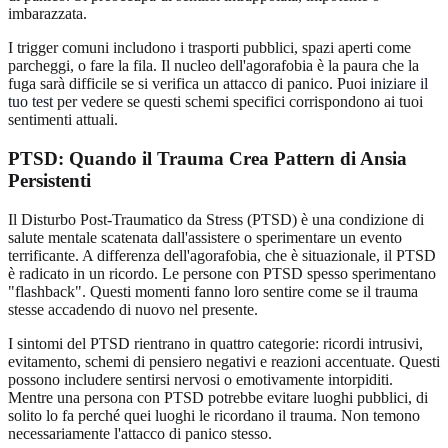
imbarazzata.
I trigger comuni includono i trasporti pubblici, spazi aperti come
parcheggi, o fare la fila. Il nucleo dell'agorafobia è la paura che la
fuga sarà difficile se si verifica un attacco di panico. Puoi
iniziare il
tuo test
per vedere se questi schemi specifici corrispondono ai tuoi
sentimenti attuali.
PTSD: Quando il Trauma Crea Pattern di Ansia
Persistenti
Il Disturbo Post-Traumatico da Stress (PTSD) è una condizione di
salute mentale scatenata dall'assistere o sperimentare un evento
terrificante. A differenza dell'agorafobia, che è situazionale, il PTSD
è radicato in un ricordo. Le persone con PTSD spesso sperimentano
"flashback". Questi momenti fanno loro sentire come se il trauma
stesse accadendo di nuovo nel presente.
I sintomi del PTSD rientrano in quattro categorie: ricordi intrusivi,
evitamento, schemi di pensiero negativi e reazioni accentuate. Questi
possono includere sentirsi nervosi o emotivamente intorpiditi.
Mentre una persona con PTSD potrebbe evitare luoghi pubblici, di
solito lo fa perché quei luoghi le ricordano il trauma. Non temono
necessariamente l'attacco di panico stesso.