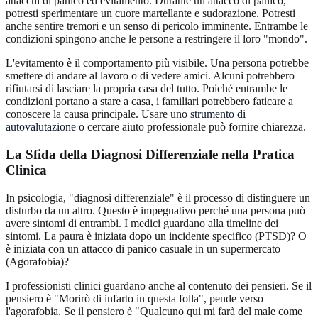
attacchi di panico ed evitamento. Durante un attacco di panico,
potresti sperimentare un cuore martellante e sudorazione. Potresti
anche sentire tremori e un senso di pericolo imminente. Entrambe le
condizioni spingono anche le persone a restringere il loro "mondo".
L'evitamento è il comportamento più visibile. Una persona potrebbe
smettere di andare al lavoro o di vedere amici. Alcuni potrebbero
rifiutarsi di lasciare la propria casa del tutto. Poiché entrambe le
condizioni portano a stare a casa, i familiari potrebbero faticare a
conoscere la causa principale. Usare uno
strumento di
autovalutazione
o cercare aiuto professionale può fornire chiarezza.
La Sfida della Diagnosi Differenziale nella Pratica
Clinica
In psicologia, "diagnosi differenziale" è il processo di distinguere un
disturbo da un altro. Questo è impegnativo perché una persona può
avere sintomi di entrambi. I medici guardano alla timeline dei
sintomi. La paura è iniziata dopo un incidente specifico (PTSD)? O
è iniziata con un attacco di panico casuale in un supermercato
(Agorafobia)?
I professionisti clinici guardano anche al contenuto dei pensieri. Se il
pensiero è "Morirò di infarto in questa folla", pende verso
l'agorafobia. Se il pensiero è "Qualcuno qui mi farà del male come