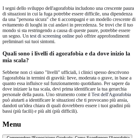
I segni dello sviluppo dell'agorafobia includono una crescente paura
di situazioni in cui la fuga potrebbe essere difficile, una dipendenza
da una "persona sicura" che ti accompagni e un modello crescente di
evitamento di luoghi in cui andavi in precedenza. Se trovi che il tuo
mondo si sta restringendo a causa di queste paure, potrebbe essere
un segno. Un
test di screening online
può offrire approfondimenti
preliminari sui tuoi sintomi.
Quali sono i livelli di agorafobia e da dove inizio la
mia scala?
Sebbene non ci siano "livelli" ufficiali, i clinici spesso descrivono
l'agorafobia in termini di gravità: lieve, moderata o grave, in base a
quanto essa influisce sul funzionamento quotidiano. Per sapere da
dove iniziare la tua scala, devi prima identificare la tua gerarchia
personale della paura. Uno strumento come il
Test dell'Agorafobia
può aiutarti a identificare le situazioni che ti provocano più ansia,
dandoti un'idea chiara di quali dovrebbero essere i tuoi gradini più
bassi (più facili) e più alti (più difficili).
Menu
Comprendere l'Esposizione Graduale: Come Sconfiggere l'Agorafobia