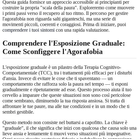
Questa guida fornisce un approccio accessibile ai principianti per
costruire la propria "scala della paura". Esploreremo come muovere
i primi passi verso il recupero al tuo ritmo. Il percorso per gestire
l'agorafobia non riguarda salti giganteschi, ma una serie di
movimenti piccoli, coerenti e coraggiosi. Prima di iniziare, puoi
comprendere i tuoi sintomi
con una rapida valutazione.
Comprendere l'Esposizione Graduale:
Come Sconfiggere l'Agorafobia
L'esposizione graduale è un pilastro della Terapia Cognitivo-
Comportamentale (TCC), tra i trattamenti più efficaci per i disturbi
d'ansia. Invece di evitare le cose che ti spaventano — un
comportamento che rafforza solo la paura nel tempo — ti esponi
gradualmente e ripetutamente ad esse. Questo processo aiuta il tuo
cervello a imparare che queste situazioni non sono così pericolose
come sembrano, diminuendo la tua risposta ansiosa. Si tratta di
affrontare le tue paure, ma alle tue condizioni e in un modo che ti
sembri gestibile.
Questo metodo non consiste nel buttarsi a capofitto. La chiave è
"graduale", il che significa che inizi con qualcosa che causa solo una
lieve ansia e lentamente ti muovi verso situazioni più impegnative.