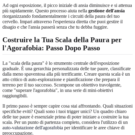
Ad ogni esposizione, il picco iniziale di ansia diminuisce e si attenua
più rapidamente. Questo processo aiuta nella
gestione dell'ansia
riorganizzando fondamentalmente i circuiti della paura del tuo
cervello. Impari attraverso l'esperienza diretta che puoi gestire il
disagio e che l'ansia passerà senza che tu debba fuggire.
Costruire la Tua Scala della Paura per
l'Agorafobia: Passo Dopo Passo
La "scala della paura" è lo strumento centrale dell'esposizione
graduale. È una gerarchia personalizzata delle tue paure, classificate
dalla meno spaventosa alla più terrificante. Creare questa scala è un
atto critico di auto-esplorazione e pianificazione che prepara il
terreno per il tuo successo. Scompone un obiettivo travolgente,
come "superare l'agorafobia", in una serie di mini-obiettivi
raggiungibili.
Il primo passo è sempre capire cosa stai affrontando. Quali situazioni
specifiche eviti? Quali sono i tuoi trigger unici? Un quadro chiaro
delle tue paure è essenziale prima di poter iniziare a costruire la tua
scala. Per un punto di partenza completo, considera l'utilizzo di un
auto-valutazione dell'agorafobia
per identificare le aree chiave di
preoccupazione.