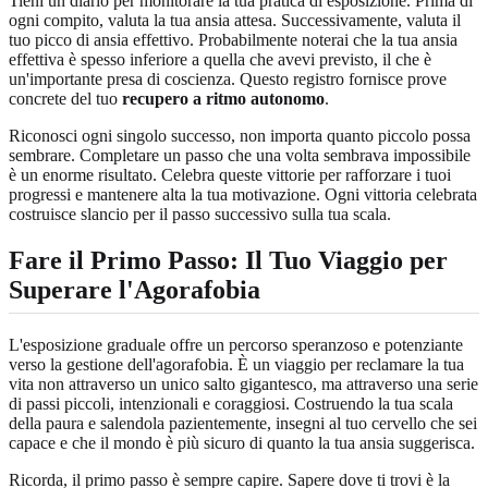
Tieni un diario per monitorare la tua pratica di esposizione. Prima di
ogni compito, valuta la tua ansia attesa. Successivamente, valuta il
tuo picco di ansia effettivo. Probabilmente noterai che la tua ansia
effettiva è spesso inferiore a quella che avevi previsto, il che è
un'importante presa di coscienza. Questo registro fornisce prove
concrete del tuo
recupero a ritmo autonomo
.
Riconosci ogni singolo successo, non importa quanto piccolo possa
sembrare. Completare un passo che una volta sembrava impossibile
è un enorme risultato. Celebra queste vittorie per rafforzare i tuoi
progressi e mantenere alta la tua motivazione. Ogni vittoria celebrata
costruisce slancio per il passo successivo sulla tua scala.
Fare il Primo Passo: Il Tuo Viaggio per
Superare l'Agorafobia
L'esposizione graduale offre un percorso speranzoso e potenziante
verso la gestione dell'agorafobia. È un viaggio per reclamare la tua
vita non attraverso un unico salto gigantesco, ma attraverso una serie
di passi piccoli, intenzionali e coraggiosi. Costruendo la tua scala
della paura e salendola pazientemente, insegni al tuo cervello che sei
capace e che il mondo è più sicuro di quanto la tua ansia suggerisca.
Ricorda, il primo passo è sempre capire. Sapere dove ti trovi è la