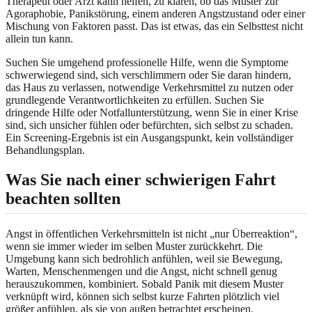
Therapeut oder Arzt kann helfen, zu klären, ob das Muster zur
Agoraphobie, Panikstörung, einem anderen Angstzustand oder einer
Mischung von Faktoren passt. Das ist etwas, das ein Selbsttest nicht
allein tun kann.
Suchen Sie umgehend professionelle Hilfe, wenn die Symptome
schwerwiegend sind, sich verschlimmern oder Sie daran hindern,
das Haus zu verlassen, notwendige Verkehrsmittel zu nutzen oder
grundlegende Verantwortlichkeiten zu erfüllen. Suchen Sie
dringende Hilfe oder Notfallunterstützung, wenn Sie in einer Krise
sind, sich unsicher fühlen oder befürchten, sich selbst zu schaden.
Ein Screening-Ergebnis ist ein Ausgangspunkt, kein vollständiger
Behandlungsplan.
Was Sie nach einer schwierigen Fahrt
beachten sollten
Angst in öffentlichen Verkehrsmitteln ist nicht „nur Überreaktion“,
wenn sie immer wieder im selben Muster zurückkehrt. Die
Umgebung kann sich bedrohlich anfühlen, weil sie Bewegung,
Warten, Menschenmengen und die Angst, nicht schnell genug
herauszukommen, kombiniert. Sobald Panik mit diesem Muster
verknüpft wird, können sich selbst kurze Fahrten plötzlich viel
größer anfühlen, als sie von außen betrachtet erscheinen.