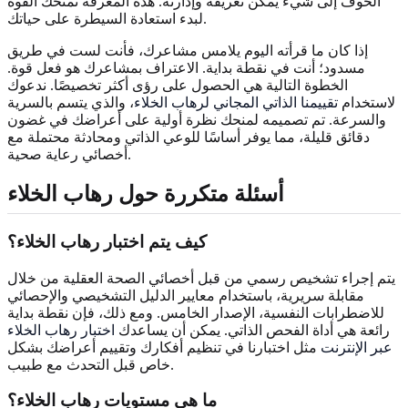
الخوف إلى شيء يمكن تعريفه وإدارته. هذه المعرفة تمنحك القوة
لبدء استعادة السيطرة على حياتك.
إذا كان ما قرأته اليوم يلامس مشاعرك، فأنت لست في طريق
مسدود؛ أنت في نقطة بداية. الاعتراف بمشاعرك هو فعل قوة.
الخطوة التالية هي الحصول على رؤى أكثر تخصيصًا. ندعوك
لاستخدام
تقييمنا الذاتي المجاني لرهاب الخلاء
، والذي يتسم بالسرية
والسرعة. تم تصميمه لمنحك نظرة أولية على أعراضك في غضون
دقائق قليلة، مما يوفر أساسًا للوعي الذاتي ومحادثة محتملة مع
أخصائي رعاية صحية.
أسئلة متكررة حول رهاب الخلاء
كيف يتم اختبار رهاب الخلاء؟
يتم إجراء تشخيص رسمي من قبل أخصائي الصحة العقلية من خلال
مقابلة سريرية، باستخدام معايير الدليل التشخيصي والإحصائي
للاضطرابات النفسية، الإصدار الخامس. ومع ذلك، فإن نقطة بداية
رائعة هي أداة الفحص الذاتي. يمكن أن يساعدك
اختبار رهاب الخلاء
عبر الإنترنت
مثل اختبارنا في تنظيم أفكارك وتقييم أعراضك بشكل
خاص قبل التحدث مع طبيب.
ما هي مستويات رهاب الخلاء؟