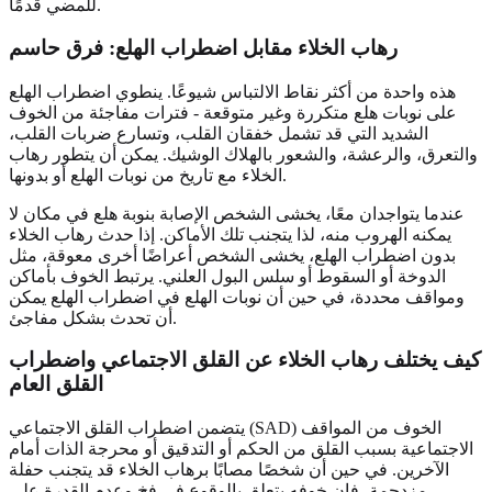
للمضي قدمًا.
رهاب الخلاء مقابل اضطراب الهلع: فرق حاسم
هذه واحدة من أكثر نقاط الالتباس شيوعًا. ينطوي اضطراب الهلع
على نوبات هلع متكررة وغير متوقعة - فترات مفاجئة من الخوف
الشديد التي قد تشمل خفقان القلب، وتسارع ضربات القلب،
والتعرق، والرعشة، والشعور بالهلاك الوشيك. يمكن أن يتطور رهاب
الخلاء مع تاريخ من نوبات الهلع أو بدونها.
عندما يتواجدان معًا، يخشى الشخص الإصابة بنوبة هلع في مكان لا
يمكنه الهروب منه، لذا يتجنب تلك الأماكن. إذا حدث رهاب الخلاء
بدون اضطراب الهلع، يخشى الشخص أعراضًا أخرى معوقة، مثل
الدوخة أو السقوط أو سلس البول العلني. يرتبط الخوف بأماكن
ومواقف محددة، في حين أن نوبات الهلع في اضطراب الهلع يمكن
أن تحدث بشكل مفاجئ.
كيف يختلف رهاب الخلاء عن القلق الاجتماعي واضطراب
القلق العام
يتضمن اضطراب القلق الاجتماعي (SAD) الخوف من المواقف
الاجتماعية بسبب القلق من الحكم أو التدقيق أو محرجة الذات أمام
الآخرين. في حين أن شخصًا مصابًا برهاب الخلاء قد يتجنب حفلة
مزدحمة، فإن خوفه يتعلق بالوقوع في فخ وعدم القدرة على