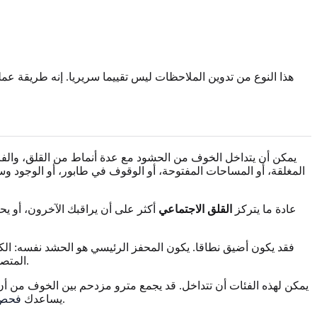
هذا النوع من تدوين الملاحظات ليس تقييما سريريا. إنه طريقة عمل
يمكن أن يتداخل الخوف من الحشود مع عدة أنماط من القلق، والفر
المغلقة، أو المساحات المفتوحة، أو الوقوف في طابور، أو الوجود 
عادة ما يتركز
القلق الاجتماعي
أكثر على أن يراقبك الآخرون، أو يح
المتصور. قد يشعر الشخص بأنه بخير في مكان عام هادئ، لكنه يتضايق في مهرجان مزدحم، أو مركز تجاري، أو طابور في المطار، أو رصيف قطار.
يمكن لهذه الفئات أن تتداخل. قد يجمع مترو مزدحم بين الخوف من أ
على التفكير في الأماكن العامة، والحشود، وأحاسيس الهلع، والتجنب من دون التعامل مع النتيجة كإجابة نهائية.
يساعدك
فحص ذ