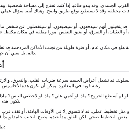
رب الجسدي، وقد يبدو طاغيا إذا كنت تحتاج إلى مساحة شخصية. وهناك
اهات مختلفة وقد لا تستطيع توقع طريق واضح. وهناك أيضا سؤال عملي ع
 قد يتخيلون أنهم سيدفعون، أو سيضيعون، أو سينفصلون عن شخص ما، أو
 أو الغثيان، أو التعرق، أو ضيق التنفس أمورا مقلقة في مكان مكتظ. 
بة هلع في مكان عام، أو فترة طويلة من تجنب الأماكن المزدحمة قد تع
دائم. بل يعني أن جهازك العصبي قد يستجيب لارتباط متعلم يمكن غالبا فهمه والعمل معه.
أع
لوك. قد تشمل أعراض الجسم سرعة ضربات القلب، والتعرق، والارتجاف
رغبة قوية في المغادرة. يمكن أن تكون هذه الأحاسيس مخيفة، خاصة عندما تظهر في مكان تشعر فيه أن الخصوصية محدودة.
ذا لو لم أستطع الخروج؟ ماذا لو أغمي علي؟ ماذا لو لاحظني الناس؟ ماذا
تكون هذه الأفكار حية جدا حتى عندما يعرف جزء منك أن أسوأ نتيجة غير مرجحة.
 مثل تخطيط عملي. قد لا تتسوق إلا في الأوقات الهادئة، أو تقف قرب ا
طريقة بسيطة لتتبع النمط هي أن تكتب ثلاثة تفاصيل بعد موقف مزدحم: