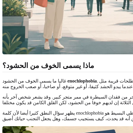
ماذا يسمى الخوف من الحشود؟
enochlophobia
غالبا ما يسمى الخوف من الحشود
خر من فقدان السيطرة في ممر متجر كبير. وقد يشعر شخص آخر بأنه
يظهر سؤال النطق كثيرا أيضا لأن كلمة enochlophobia تبدو غير مألوفة. الدليل اللفظي البسيط هو "eh-nok-luh-FOH-bee-uh". التسمية الدقيقة أقل أهمية من النمط نفسه: ما المواقف التي تثير الخوف، ما الذي