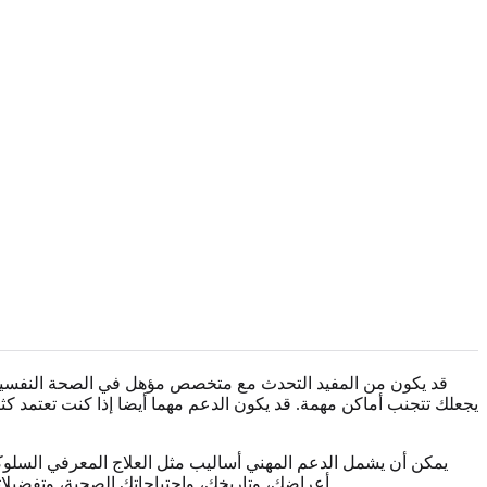
قد يكون من المفيد التحدث مع متخصص مؤهل في الصحة النفسية إذا
يجعلك تتجنب أماكن مهمة. قد يكون الدعم مهما أيضا إذا كنت تعتمد كث
يمكن أن يشمل الدعم المهني أساليب مثل العلاج المعرفي السلوكي
أعراضك، وتاريخك، واحتياجاتك الصحية، وتفضيلاتك. يمكن لمقال على الإنترنت أن يساعدك على تسمية الأنماط، لكن الرعاية الشخصية ينبغي أن تأتي من شخص يستطيع فهم وضعك مباشرة.