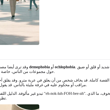
. في الاستخدام اليومي، يستعمل الناس هذه الكلمات لوصف خوف شديد أو قلق أو ضيق
ochlophobia
أو
demophobia
. وقد ترى أيضا مصطلحات قريبة مثل
حول مجموعات من الناس، خاصة عندما يبدو الحشد كثيفا، أو غير متوقع، أو صاخبا، أو صعب الخروج منه.
 القصة كاملة. قد يخاف شخص من أن يعلق في عربة مترو. وقد يقلق آ
مراقب أو محكوم عليه في غرفة مليئة بالناس. قد يقول الثلاثة إن لديهم خوفا من الحشود، لكن القلق الكامن قد يكون مختلفا.
تظن أنه قد يحدث، كيف يستجيب جسمك، وهل يجعل التجنب حياتك أضيق.