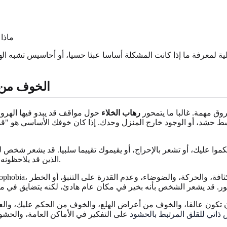
ماذا
ية لمعرفة ما إذا كانت المشكلة أساسا عبئا حسيا، أو أحاسيس تشبه اله
الخوف من ا
وق مهمة. غالبا ما يتمحور
رهاب الخلاء
حول مواقف قد يبدو فيها الهروب
وسط حشد، أو الوجود خارج المنزل وحدك. إذا كان خوفك الأساسي هو "ق
كموا عليك، أو تشعر بالإحراج، أو يقيموك تقييما سلبيا. قد يشعر شخص
الذين قد يلاحظونه. يكون الخوف أقل ارتباطا بالمخرج وأكثر ارتباطا بالتدقيق من الآخرين.
ن تكون عالقا، والخوف من أعراض الهلع، والخوف من الحكم عليك، وال
اتي للقلق المرتبط بالحشود