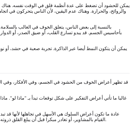
يمكن للحشود أن تضغط على عدة أنظمة قلق في الوقت نفسه. هناك الق
والروائح، والحرارة. وهناك عدم اليقين، لأن الناس يتحركون في اتج
بالنسبة إلى بعض الناس، يتعلق الخوف في الغالب بالسلامة.
بأحاسيس الجسم. قد يبدو تسارع القلب، أو ضيق الصدر، أو الدوار،
يمكن أن يتكون النمط أيضا عبر الذاكرة. تجربة صعبة في حشد، أو نو
قد تظهر أعراض الخوف من الحشود في الجسم، وفي الأفكار، وفي الس
غالبا ما تأتي أعراض التفكير على شكل توقعات تبدأ بـ "ماذا لو". ما
عادة ما تكون أعراض السلوك هي الأسهل في تجاهلها لأنها قد تبدو
القيام بالمشاوير، أو تغادر مبكرا قبل أن يبلغ القلق ذروته. بعض التخطيط صحي. لكن القلق يبدأ عندما يصبح التجنب جامدا ويبدأ في تقييد العمل، أو العلاقات، أو الدراسة، أو السفر، أو المهام الأساسية.