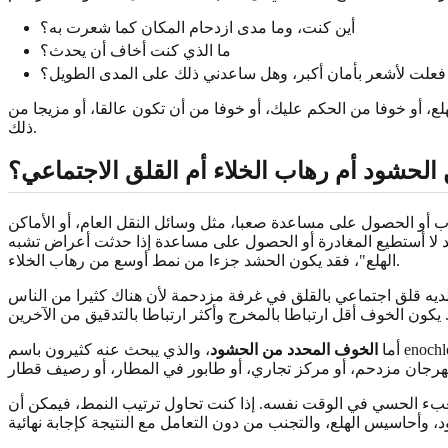
أين كنت، وما مدى ازدحام المكان كما شعرت به؟
ما الذي كنت أخاف أن يحدث؟
 فعلت لأشعر بأمان أكبر، وهل ساعدني ذلك على المدى الطويل؟
لع، أو خوفا من الحكم عليك، أو خوفا من أن تكون عالقا، أو مزيجا من
ذلك.
لحشود أم رهاب الخلاء أم القلق الاجتماعي؟
 أو الحصول على مساعدة صعبا، مثل وسائل النقل العام، أو الأماكن
د لا أستطيع المغادرة أو الحصول على مساعدة إذا حدثت أعراض تشبه
الهلع"، فقد يكون الحشد جزءا من نمط أوسع من رهاب الخلاء.
 لديه قلق اجتماعي بالقلق في غرفة مزدحمة لأن هناك كثيرا من الناس
أما
الخوف المحدد من الحشود
، والذي يبحث عنه كثيرون باسم enochlophobia، فقد يكون أضيق نطاقا. يكون المحفز الرئيسي هو الحشد نفسه: الكثافة، والحركة، والضوضاء، وعدم القدرة على التنبؤ، أو الخطر
عبء الحسي في الوقت نفسه. إذا كنت تحاول ترتيب النمط، فيمكن أن