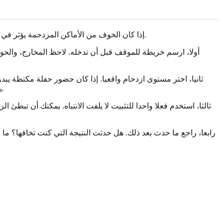
إذا كان الخوف من الأماكن المزدحمة يؤثر في اختياراتك، فالهدف ليس أن تجبر نفسك على أصعب موقف. تبدأ الخطة الألطف بفهم محفزاتك، واختيار خطوات صغيرة، وإبقاء خياراتك مرئية.
أولا، ارسم خريطة للموقف قبل أن تدخله. لاحظ المخارج، والحوا
ثانيا، اختر مستوى ازدحام واقعيا. إذا كان حضور حفلة مكتظة 
يرتفع ثم يهبط إذا استطعت، لكن اجعل الخطوة قابلة للإدارة. عادة ما تكون الممارسات الصغيرة المتكررة أكثر فائدة من محاولة واحدة طاغية.
ثالثا، استخدم فعلا واحدا للتثبيت لا يلفت الانتباه. يمكنك أن تبطئ
رابعا، راجع ما حدث بعد ذلك. هل حدثت النتيجة التي كنت تخافها؟ ما 