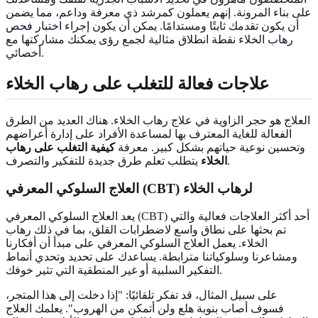
على بناء المرونة. إنهم يعملون كمرشد ذي معرفة وداعم، مما يضمن
أن يكون تقدمك ثابتًا ومستدامًا. يمكن أن يكون إجراء
اختبار فحص
رهاب الخلاء
نقطة انطلاق مثالية لجمع رؤى يمكنك مشاركتها مع
أخصائي.
علاجات فعالة للتغلب على رهاب الخلاء
العلاج هو حجر الزاوية في علاج رهاب الخلاء. هناك العديد من الطرق
الفعالة للغاية المعترف بها لمساعدة الأفراد على إدارة أعراضهم
وتحسين نوعية حياتهم بشكل كبير. معرفة
كيفية التغلب على رهاب
يتطلب تعلم طرق جديدة للتفكير والتصرف.
الخلاء
العلاج السلوكي المعرفي (CBT) لرهاب الخلاء
يعد العلاج السلوكي المعرفي (CBT) أحد أكثر العلاجات فعالية والتي
تم بحثها على نطاق واسع لاضطرابات القلق، بما في ذلك رهاب
الخلاء. يعمل العلاج السلوكي المعرفي على مبدأ أن أفكارنا
ومشاعرنا وسلوكياتنا مترابطة. يساعدك على تحديد وتحدي أنماط
التفكير السلبية أو غير المنطقية التي تثير خوفك.
على سبيل المثال، قد تفكر تلقائيًا: "إذا دخلت إلى هذا المتجر،
فسوف أصاب بنوبة هلع ولن أتمكن من الهروب". يعلمك العلاج