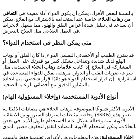
بالنسبة لبعض الأفراد، يمكن أن يكون الدواء أداة مفيدة في
التعافي
من رهاب الخلاء
، خاصة عند استخدامه بالاشتراك مع العلاج. يمكن
أن يساعد في تقليل شدة أعراض القلق والهلع، مما يسهل الانخراط
في العمل العلاجي مثل العلاج بالتعرض.
متى يمكن النظر في استخدام الدواء؟
قد يقترح الطبيب أو الأخصائي النفسي الدواء إذا كان القلق أو نوبات
الهلع لديك شديدة وتتداخل بشكل كبير مع قدرتك على العمل أو
المشاركة في العلاج. إذا كانت
علامات رهاب الخلاء
الجسدية، مثل
سرعة ضربات القلب أو الدوار، مرهقة، يمكن للدواء المساعدة في
استقرارها. إن قرار استخدام الدواء هو دائمًا قرار شخصي، يتم اتخاذه
بالتشاور الدقيق مع أخصائي الرعاية الصحية.
أنواع الأدوية المستخدمة (وإخلاء المسؤولية الهام)
الأدوية الأكثر شيوعًا الموصوفة لرهاب الخلاء هي مضادات الاكتئاب،
وخاصة مثبطات استرداد السيروتونين الانتقائية (SSRIs). تعتبر هذه
الأدوية آمنة وفعالة بشكل عام للاستخدام طويل الأمد. في بعض
الحالات، يمكن استخدام الأدوية المضادة للقلق لتخفيف قصير المدى.
إخلاء المسؤولية:
هذه المعلومات هي لأغراض تعليمية فقط وليست