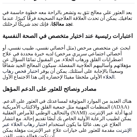
يعد العثور على معالج تثق به وتشعر بالراحة معه خطوة حاسمة في
تعافيك. يمكن أن تحدث العلاقة العلاجية الصحيحة فرقًا كبيرًا. عندما
، فإنك تجد شريكًا لرحلتك.
تجد معالجًا
اعتبارات رئيسية عند اختيار متخصص في الصحة النفسية
ابحث عن متخصص مرخص (مثل أخصائي نفسي، طبيب نفسي، أو
أخصائي اجتماعي سريري مرخص) لديه خبرة محددة في علاج
اضطرابات القلق ورهاب الخلاء. من المقبول تمامًا السؤال عن
مؤهلاتهم وأساليبهم العلاجية المفضلة. سيكون المعالج الجيد شفافًا
وسعيدًا بالإجابة على أسئلتك. يمكن أن يوفر
اختبار فحص رهاب
الأولي ملخصًا مفيدًا لإحضاره إلى هذا الاجتماع الأول.
الخلاء
مصادر ونصائح للعثور على الدعم المؤهل
هناك العديد من الموارد الموثوقة لمساعدتك في العثور على الدعم.
المنظمات المهنية مثل جمعية القلق والاكتئاب الأمريكية (ADAA)
والتحالف الوطني للأمراض العقلية (NAMI) لديها أدلة عبر الإنترنت.
يمكن لطبيب الرعاية الأولية الخاص بك أيضًا تقديم إحالة. مع انتشار
العلاج عن بعد، غالبًا ما يكون استخدام
اختبار رهاب الخلاء عبر
الإنترنت
مقدمة للعثور على خيارات علاج عبر الإنترنت مؤهلة يمكن
أن تكون فعالة بنفس القدر.