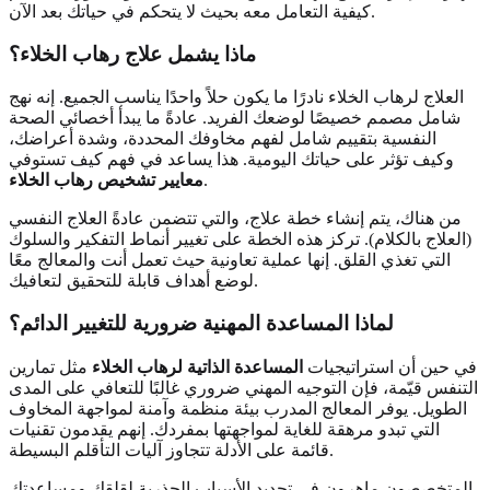
كيفية التعامل معه بحيث لا يتحكم في حياتك بعد الآن.
ماذا يشمل علاج رهاب الخلاء؟
العلاج لرهاب الخلاء نادرًا ما يكون حلاً واحدًا يناسب الجميع. إنه نهج
شامل مصمم خصيصًا لوضعك الفريد. عادةً ما يبدأ أخصائي الصحة
النفسية بتقييم شامل لفهم مخاوفك المحددة، وشدة أعراضك،
وكيف تؤثر على حياتك اليومية. هذا يساعد في فهم كيف تستوفي
.
معايير تشخيص رهاب الخلاء
من هناك، يتم إنشاء خطة علاج، والتي تتضمن عادةً العلاج النفسي
(العلاج بالكلام). تركز هذه الخطة على تغيير أنماط التفكير والسلوك
التي تغذي القلق. إنها عملية تعاونية حيث تعمل أنت والمعالج معًا
لوضع أهداف قابلة للتحقيق لتعافيك.
لماذا المساعدة المهنية ضرورية للتغيير الدائم؟
في حين أن استراتيجيات
المساعدة الذاتية لرهاب الخلاء
مثل تمارين
التنفس قيّمة، فإن التوجيه المهني ضروري غالبًا للتعافي على المدى
الطويل. يوفر المعالج المدرب بيئة منظمة وآمنة لمواجهة المخاوف
التي تبدو مرهقة للغاية لمواجهتها بمفردك. إنهم يقدمون تقنيات
قائمة على الأدلة تتجاوز آليات التأقلم البسيطة.
المتخصصون ماهرون في تحديد الأسباب الجذرية لقلقك ومساعدتك