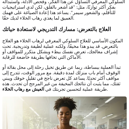
السلوكي المعرفي التساؤل عن هذا الفكر، وفحص الأدلة، واستبداله
بفكر أكثر توازنًا، مثل: "قد أشعر بالقلق، لكن لدي استراتيجيات
للتأقلم، والشعور سيمر". يساعد هذا إعادة الصياغة على فهمك
العميق لما يغذي رهاب الخلاء لديك حقًا.
العلاج بالتعرض: مسارك التدريجي لاستعادة حياتك
المكون الأساسي للعلاج السلوكي المعرفي لرهاب الخلاء هو العلاج
بالتعرض. قد يبدو هذا مخيفًا، ولكنه عملية لطيفة وتدريجية. تحت
إشراف معالجك، تعرض نفسك ببطء وبشكل متكرر للمواقف أو
الأماكن التي تخافها بطريقة خاضعة للرقابة.
تبدأ العملية ببساطة، ربما عن طريق تخيل رحلة إلى محل بقالة أو
الوقوف أمام باب منزلك لمدة دقيقة. مع مرور الوقت، تتدرج إلى
مواقف أكثر تحديًا. يساعد كل تعرض ناجح في تقليل خوفك ويبني
ثقتك، مما يثبت أن نتائجك المخيفة من غير المرجح أن تحدث. هذه
.
طريقة عملية لتحسين تجربتك في
العيش مع رهاب الخلاء