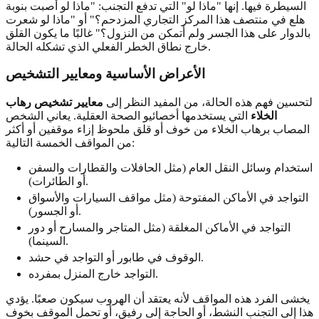
السيطرة فيها. إنها "ماذا لو" التي تدفع التجنب: "ماذا لو أصبت بنوبة
هلع في منتصف هذا المركز التجاري المزدحم؟" أو "ماذا لو شعرت
بالدوار على هذا الجسر ولم أتمكن من النزول؟" غالبًا ما يكون القلق
خارج نطاق الخطر الفعلي الذي تشكله الحالة.
الأعراض الأساسية ومعايير التشخيص
لتحسين فهم هذه الحالة، من المفيد النظر إلى
معايير تشخيص رهاب
الخلاء
التي يستخدمها أخصائيو الصحة العقلية. يعاني الشخص
المصاب برهاب الخلاء من خوف أو قلق ملحوظ إزاء موقفين أو أكثر
من المواقف الخمسة التالية:
استخدام وسائل النقل العام (مثل الحافلات والقطارات والسفن
أو الطائرات).
التواجد في الأماكن المفتوحة (مثل مواقف السيارات والأسواق
أو الجسور).
التواجد في الأماكن المغلقة (مثل المتاجر والمسارح أو دور
السينما).
الوقوف في طابور أو التواجد في حشد.
التواجد خارج المنزل بمفرده.
يخشى الفرد هذه المواقف لأنه يعتقد أن الهروب سيكون صعبًا. يؤدي
هذا إلى التجنب النشط، أو الحاجة إلى رفيق، أو تحمل الموقف بخوف