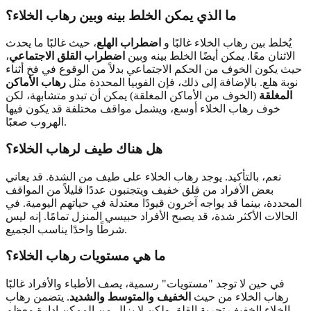
ما الذي يمكن الخلط بينه وبين رهاب الخلاء؟
يُخلط بين رهاب الخلاء غالبًا و
اضطراب الهلع
، حيث غالبًا ما يحدث
الاثنان معًا. يمكن أيضًا الخلط بينه وبين
اضطراب القلق الاجتماعي
،
حيث يكون الخوف من الحكم الاجتماعي بدلاً من الوقوع في فخ أثناء
نوبة هلع. بالإضافة إلى ذلك، فإن الفوبيا المحددة مثل
رهاب الأماكن
المغلقة
(الخوف من الأماكن المغلقة) يمكن أن تبدو متشابهة، لكن
خوف رهاب الخلاء أوسع، ويشمل مواقف مختلفة قد يكون فيها
الهروب صعبًا.
هل هناك طيف لرهاب الخلاء؟
نعم، بالتأكيد. يوجد رهاب الخلاء على طيف من الشدة. قد يعاني
بعض الأفراد من قلق خفيف ويتجنبون عددًا قليلاً من المواقف
المحددة، بينما قد يواجه آخرون قيودًا معتدلة في حياتهم اليومية. في
الحالات الأكثر شدة، قد يصبح الأفراد حبيسي المنزل تمامًا. إنه ليس
شرطًا واحدًا يناسب الجميع.
ما هي مستويات رهاب الخلاء؟
في حين لا توجد "مستويات" رسمية، يصف الأطباء والأفراد غالبًا
رهاب الخلاء من حيث
الخفيف والمتوسط والشديد
. يتضمن رهاب
الخلاء الخفيف تجربة القلق ولكن لا يزال من الممكن إدارة معظم