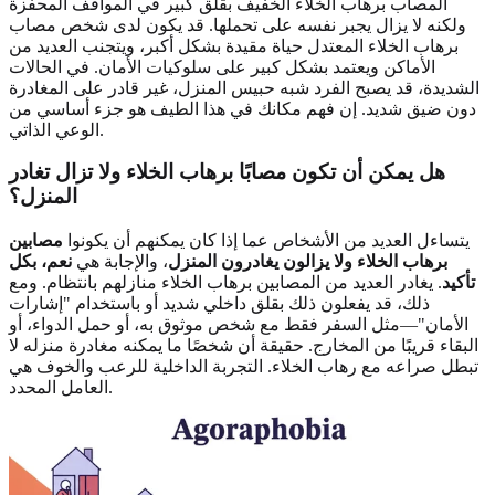
المصاب برهاب الخلاء الخفيف بقلق كبير في المواقف المحفزة
ولكنه لا يزال يجبر نفسه على تحملها. قد يكون لدى شخص مصاب
برهاب الخلاء المعتدل حياة مقيدة بشكل أكبر، ويتجنب العديد من
الأماكن ويعتمد بشكل كبير على سلوكيات الأمان. في الحالات
الشديدة، قد يصبح الفرد شبه حبيس المنزل، غير قادر على المغادرة
دون ضيق شديد. إن فهم مكانك في هذا الطيف هو جزء أساسي من
الوعي الذاتي.
هل يمكن أن تكون مصابًا برهاب الخلاء ولا تزال تغادر
المنزل؟
يتساءل العديد من الأشخاص عما إذا كان يمكنهم أن يكونوا
مصابين
برهاب الخلاء ولا يزالون يغادرون المنزل
، والإجابة هي
نعم، بكل
تأكيد
. يغادر العديد من المصابين برهاب الخلاء منازلهم بانتظام. ومع
ذلك، قد يفعلون ذلك بقلق داخلي شديد أو باستخدام "إشارات
الأمان"—مثل السفر فقط مع شخص موثوق به، أو حمل الدواء، أو
البقاء قريبًا من المخارج. حقيقة أن شخصًا ما يمكنه مغادرة منزله لا
تبطل صراعه مع رهاب الخلاء. التجربة الداخلية للرعب والخوف هي
العامل المحدد.