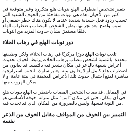
يتميز تشخيص اضطراب الهلع بنوبات هلع متكررة وغير متوقعة في
كثير من الأحيان. هذه هي نوبات مفاجئة من الخوف الشديد التي
تسبب ردود فعل جسدية شديدة عندما لا يكون هناك خطر حقيقي أو
سبب واضح. بعد تجربتها، يطور الشخص المصاب باضطراب الهلع
قلقًا مستمرًا بشأن حدوث المزيد من النوبات.
دور نوبات الهلع في رهاب الخلاء
تلعب
نوبات الهلع
دورًا مركزيًا في رهاب الخلاء، ولكن وظيفتها
محددة. بالنسبة لشخص مصاب برهاب الخلاء، يرتبط الخوف بحدوث
أعراض شبيهة بالذعر في مكان يشعر فيه بالتقييد. قد يعانون من
اضطراب هلع كامل أو لا يعانون منه. يعتبر سلوك التجنب استراتيجية
مباشرة لمنع احتمال حدوث تلك الأعراض المخيفة في بيئة عامة أو لا
يمكن الهروب منها.
في المقابل، قد يصاب الشخص المصاب باضطراب الهلع بنوبات هلع
في أي مكان، حتى في مكان "آمن" مثل منزله. خوفه الأساسي هو
من النوبة نفسها، وليس بالضرورة من المكان الذي قد تحدث فيه.
التمييز بين الخوف من المواقف مقابل الخوف من الذعر
نفسه