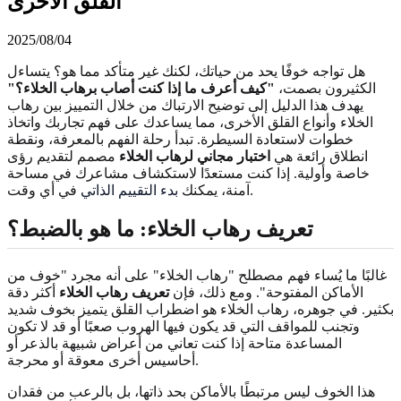
القلق الأخرى
2025/08/04
هل تواجه خوفًا يحد من حياتك، لكنك غير متأكد مما هو؟ يتساءل
الكثيرون بصمت،
"كيف أعرف ما إذا كنت أصاب برهاب الخلاء؟"
يهدف هذا الدليل إلى توضيح الارتباك من خلال التمييز بين رهاب
الخلاء وأنواع القلق الأخرى، مما يساعدك على فهم تجاربك واتخاذ
خطوات لاستعادة السيطرة. تبدأ رحلة الفهم بالمعرفة، ونقطة
انطلاق رائعة هي
اختبار مجاني لرهاب الخلاء
مصمم لتقديم رؤى
خاصة وأولية. إذا كنت مستعدًا لاستكشاف مشاعرك في مساحة
في أي وقت.
آمنة، يمكنك
بدء التقييم الذاتي
تعريف رهاب الخلاء: ما هو بالضبط؟
غالبًا ما يُساء فهم مصطلح "رهاب الخلاء" على أنه مجرد "خوف من
الأماكن المفتوحة". ومع ذلك، فإن
تعريف رهاب الخلاء
أكثر دقة
بكثير. في جوهره، رهاب الخلاء هو اضطراب القلق يتميز بخوف شديد
وتجنب للمواقف التي قد يكون فيها الهروب صعبًا أو قد لا تكون
المساعدة متاحة إذا كنت تعاني من أعراض شبيهة بالذعر أو
أحاسيس أخرى معوقة أو محرجة.
هذا الخوف ليس مرتبطًا بالأماكن بحد ذاتها، بل بالرعب من فقدان