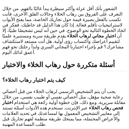
الشعور بأنك أقل عزلة وأكثر سيطرة يبدأ غالبًا بالفهم. من خلال
التعرف على الفروق بين رهاب الخلاء وحالات القلق الأخرى، فأنت
تكسب بالفعل بصيرة قيمة حول تجاربك الخاصة، مما يفتح الأبواب
لاستراتيجيات تأقلم فعالة. إذا كان هذا الدليل قد خاطبك، ففكر في
اتخاذ الخطوة التالية نحو الوضوح. في حين أنه ليس تشخيصًا طبيًا، إلا
أن
اختبار مجاني لرهاب الخلاء
يقدم طريقة سرية ومستنيرة علميًا
لتقييم أعراضك واكتساب رؤى أولية. هل أنت مستعد لاستكشاف
مشاعرك؟
قم بإجراء اختبارنا المجاني السري
وابدأ رحلتك نحو فهم
أعمق لذاتك اليوم.
أسئلة متكررة حول رهاب الخلاء والاختبار
كيف يتم اختبار رهاب الخلاء؟
يجب أن يتم التشخيص الرسمي لرهاب الخلاء من قبل أخصائي
رعاية صحية مؤهل، مثل أخصائي نفسي أو طبيب نفسي، من خلال
مقابلة سريرية. ومع ذلك، فإن خطوة أولية رائعة هي استخدام
اختبار
فحص رهاب الخلاء
عبر الإنترنت. تستخدم هذه الأدوات أسئلة تستند
إلى معايير التشخيص المعمول بها لمساعدتك في تحديد العلامات
والأعراض المحتملة، مما يمنحك طريقة منظمة لفهم تجاربك قبل
طلب المساعدة المهنية.