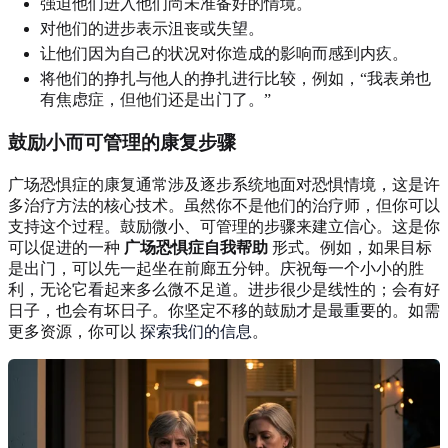
强迫他们进入他们尚未准备好的情境。
对他们的进步表示沮丧或失望。
让他们因为自己的状况对你造成的影响而感到内疚。
将他们的挣扎与他人的挣扎进行比较，例如，“我表弟也
有焦虑症，但他们还是出门了。”
鼓励小而可管理的康复步骤
广场恐惧症的康复通常涉及逐步系统地面对恐惧情境，这是许
多治疗方法的核心技术。虽然你不是他们的治疗师，但你可以
支持这个过程。鼓励微小、可管理的步骤来建立信心。这是你
可以促进的一种
广场恐惧症自我帮助
形式。例如，如果目标
是出门，可以先一起坐在前廊五分钟。庆祝每一个小小的胜
利，无论它看起来多么微不足道。进步很少是线性的；会有好
日子，也会有坏日子。你坚定不移的鼓励才是最重要的。如需
更多资源，你可以
探索我们的信息
。