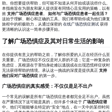
助。你想要提供帮助，但可能不知道从何开始或该说些什么。
本指南旨在为朋友和家人提供富有同情心且实用的策略，以有
效
支持广场恐惧症患者
。
如何与广场恐惧症患者一起生活？
这始于理解、耐心和正确的工具。我们将帮助你成为他们康复
旅程中的积极助力，从通过保密的
在线广场恐惧症测试
获得
更清晰的认识这一简单步骤开始。
了解广场恐惧症及其对日常生活的影响
在你提供有意义的帮助之前，了解你所爱的人正在经历什么至
关重要。广场恐惧症不仅仅是对人群的不适；它是一种复杂的
焦虑症，其根源在于害怕身处难以逃脱或在出现恐慌样症状时
无法获得帮助的情境。承认这一挑战的深度是提供真正
支持
他们应对广场恐惧症
的第一步。
广场恐惧症的真实感受：不仅仅是足不出户
一个常见的误解是所有广场恐惧症患者都完全足不出户。虽然
在严重情况下这可能是真的，但许多个体处于
广场恐惧症谱
中。他们可能能够去特定的“安全”地点，在一天中的某些时间