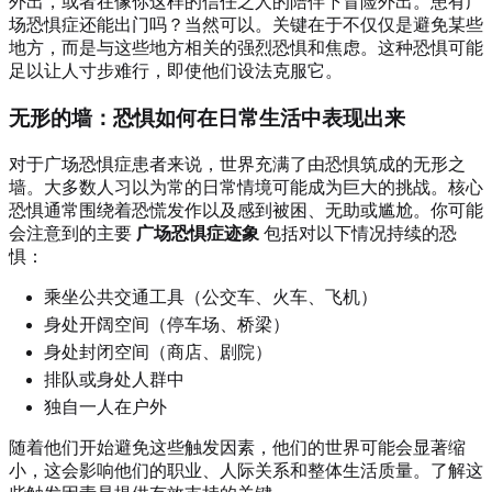
外出，或者在像你这样的信任之人的陪伴下冒险外出。患有广
场恐惧症还能出门吗？当然可以。关键在于不仅仅是避免某些
地方，而是与这些地方相关的强烈恐惧和焦虑。这种恐惧可能
足以让人寸步难行，即使他们设法克服它。
无形的墙：恐惧如何在日常生活中表现出来
对于广场恐惧症患者来说，世界充满了由恐惧筑成的无形之
墙。大多数人习以为常的日常情境可能成为巨大的挑战。核心
恐惧通常围绕着恐慌发作以及感到被困、无助或尴尬。你可能
会注意到的主要
广场恐惧症迹象
包括对以下情况持续的恐
惧：
乘坐公共交通工具（公交车、火车、飞机）
身处开阔空间（停车场、桥梁）
身处封闭空间（商店、剧院）
排队或身处人群中
独自一人在户外
随着他们开始避免这些触发因素，他们的世界可能会显著缩
小，这会影响他们的职业、人际关系和整体生活质量。了解这