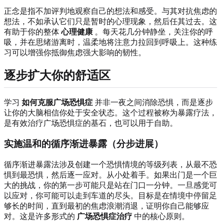
正念是指不加评判地观察自己的想法和感受。与其对抗焦虑的
想法，不如承认它们只是暂时的心理现象，然后任其过去。这
有助于你的整体
心理健康
。每天花几分钟静坐，关注你的呼
吸，并在思绪游离时，温柔地将注意力拉回到呼吸上。这种练
习可以增强你抵御焦虑强大影响的韧性。
逐步扩大你的舒适区
学习
如何克服广场恐惧症
并非一夜之间消除恐惧，而是逐步
让你的大脑相信你处于安全状态。这个过程被称为暴露疗法，
是有效治疗广场恐惧症的基石，也可以用于自助。
实施温和的循序渐进暴露（分步进展）
循序渐进暴露法涉及创建一个恐惧情境的等级列表，从最不恐
惧到最恐惧，然后逐一应对。从小处着手。如果出门是一个巨
大的挑战，你的第一步可能只是站在门口一分钟。一旦感觉可
以应对，你可能可以走到车道的尽头。目标是在情境中停留足
够长的时间，直到最初的焦虑浪潮消退，证明你自己能够应
对。这是许多形式的
广场恐惧症治疗
中的核心原则。