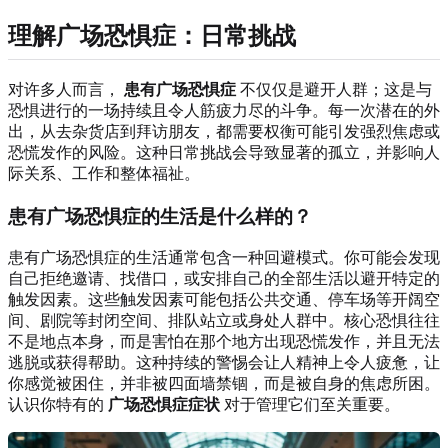
理解广场恐惧症：日常挑战
对许多人而言，
患有广场恐惧症
不仅仅是避开人群；这是与
恐惧进行的一场持续且令人筋疲力尽的斗争。每一次潜在的外
出，从去杂货店到拜访朋友，都需要权衡可能引发强烈焦虑或
恐慌发作的风险。这种日常挑战会导致显著的孤立，并影响人
际关系、工作和整体福祉。
患有广场恐惧症的生活是什么样的？
患有广场恐惧症的生活通常包含一种回避模式。你可能会发现
自己拒绝邀请、找借口，或安排自己的全部生活以避开特定的
触发因素。这些触发因素可能包括公共交通、停车场等开阔空
间、剧院等封闭空间、排队站立或身处人群中。核心恐惧往往
不是地点本身，而是害怕在那个地方出现恐慌发作，并且无法
逃脱或获得帮助。这种持续的警惕会让人精神上令人疲惫，让
你感觉被困住，并非被四面墙禁锢，而是被自身的焦虑所困。
认识你特有的
广场恐惧症症状
对于管理它们至关重要。