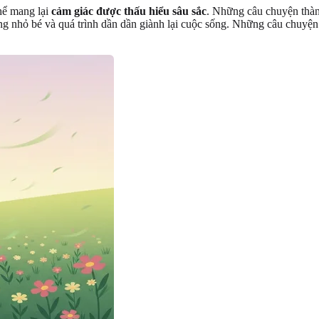
hể mang lại
cảm giác được thấu hiểu sâu sắc
. Những câu chuyện thàn
g nhỏ bé và quá trình dần dần giành lại cuộc sống. Những câu chuyện n