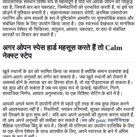
व्यावसायिक समर्थन विशेष रूप से महत्वपूर्ण है यदि भय आपके जीवन को सिकुड़
रहा है, जिससे बार-बार घबराहट, जिम्मेदारियों को प्रभावित करती है, या इसे घर
छोड़ने में मुश्किल बनाती है। संज्ञानात्मक व्यवहार थेरेपी, क्रमिक एक्सपोजर
प्लानिंग और अन्य साक्ष्यों के रूप में दृष्टिकोण आमतौर पर युगाफोबिक बचाव और
संबंधित चिंता के लिए उपयोग किया जाता है। एक स्वास्थ्य देखभाल या मानसिक
स्वास्थ्य पेशेवर भी चिकित्सा, संतुलन, आघात, घबराहट, या दवा से संबंधित
कारकों पर विचार कर सकते हैं।
अगर ओपन स्पेस हार्ड महसूस करते हैं तो Calm
नेक्स्ट स्टेप
खुले स्थानों के डर को भ्रमित किया जा सकता है क्योंकि समान वाक्यांश कई
अलग-अलग अनुभवों का वर्णन कर सकता है। जब खुले स्थानों को रोकने में
असमर्थ होने के व्यापक डर का हिस्सा होता है, तो यह पीड़ादायक हो सकता है।
यह कुछ और हो सकता है जब भय मुख्य रूप से ऊंचाई, खालीपन, गिरने,
सामाजिक निर्णय, आघात अनुस्मारक, या एक विशिष्ट सेटिंग के बारे में है।
आपको अगले चरण में उपयोगी होने से पहले पूरी तरह से सब कुछ लेबल करने
की आवश्यकता नहीं है। स्थितियों, भयंकर परिणामों, सुरक्षा व्यवहारों और स्थानों
को लिखने के द्वारा शुरू करें। यदि आप अपने अनुभवों की तुलना करना चाहते हैं,
तो आप अपने अनुभवों की समीक्षा कर सकते हैं।
भय और panic स्क्रीनिंग
एक
शैक्षिक प्रारंभिक बिंदु के रूप में। किसी भी परिणाम का उपयोग प्रतिबिंब के लिए
या एक योग्य पेशेवर के साथ बातचीत के लिए, अपने स्वास्थ्य के बारे में अंतिम
उत्तर के रूप में नहीं।