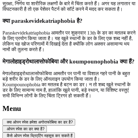
सुरक्षा, निर्णय या शारीरिक लक्षणों के बारे में चिंता करते हैं। अगर यह लगातार या
विघटनकारी है तो एक पेशेवर पैटर्न को सॉर्ट करने में मदद कर सकता है।
क्या paraskevidekatriaphobia है?
Paraskevidekatriaphobia आमतौर पर शुक्रवार 13th के डर का मतलब करने
के लिए प्रयोग किया जाता है। यह खुले स्थानों के डर के लिए एक शब्द नहीं है,
लेकिन यह खोज परिणामों में दिखाई देता है क्योंकि लोग अक्सर असामान्य भय
नामों की तुलना करते हैं।
मेगालोहाइड्रोथालासोफोबिया और koumpounophobia क्या हैं?
मेगालोहाइड्रोथालासोफोबिया आमतौर पर पानी या विशाल गहरे पानी के बहुत
बड़े शरीर के डर के लिए ऑनलाइन उपयोग किया जाता है।
Koumpounophobia का मतलब है बटन का डर। न तो शब्द खुले स्थानों के
डर के लिए सामान्य नाम है, हालांकि खुले पानी, बड़े स्थान, या विशिष्ट वस्तुएं
सभी विभिन्न लोगों के लिए चिंता ट्रिगर हो सकती हैं।
Menu
क्या ओपन स्पेस हमेशा अगोराफोबिया का डर है?
ओपन स्पेस का डर क्या है?
कैसे ओपन स्पेस थ्रिएटिंग महसूस कर सकते हैं