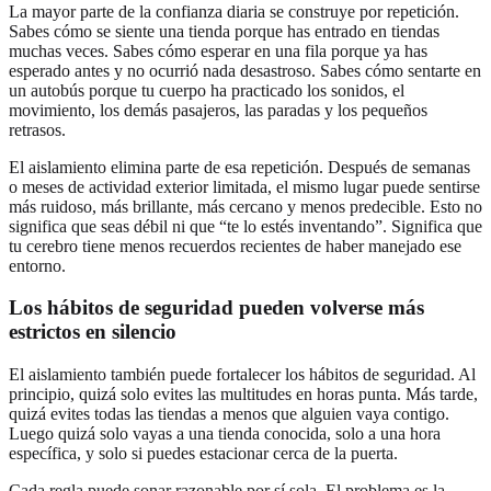
La mayor parte de la confianza diaria se construye por repetición.
Sabes cómo se siente una tienda porque has entrado en tiendas
muchas veces. Sabes cómo esperar en una fila porque ya has
esperado antes y no ocurrió nada desastroso. Sabes cómo sentarte en
un autobús porque tu cuerpo ha practicado los sonidos, el
movimiento, los demás pasajeros, las paradas y los pequeños
retrasos.
El aislamiento elimina parte de esa repetición. Después de semanas
o meses de actividad exterior limitada, el mismo lugar puede sentirse
más ruidoso, más brillante, más cercano y menos predecible. Esto no
significa que seas débil ni que “te lo estés inventando”. Significa que
tu cerebro tiene menos recuerdos recientes de haber manejado ese
entorno.
Los hábitos de seguridad pueden volverse más
estrictos en silencio
El aislamiento también puede fortalecer los hábitos de seguridad. Al
principio, quizá solo evites las multitudes en horas punta. Más tarde,
quizá evites todas las tiendas a menos que alguien vaya contigo.
Luego quizá solo vayas a una tienda conocida, solo a una hora
específica, y solo si puedes estacionar cerca de la puerta.
Cada regla puede sonar razonable por sí sola. El problema es la